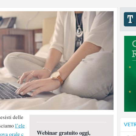
esisti delle
VET
osciamo
l’ele
Webinar gratuito oggi,
ova orale c