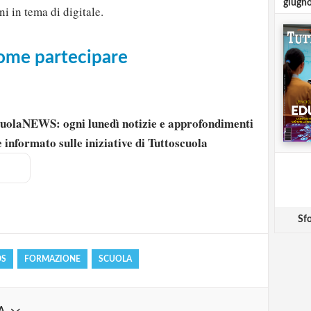
giugn
ni in tema di digitale.
come partecipare
scuolaNEWS: ogni lunedì notizie e approfondimenti
 informato sulle iniziative di Tuttoscuola
strati possono commentare!
Registrati
Sfo
DS
FORMAZIONE
SCUOLA
A