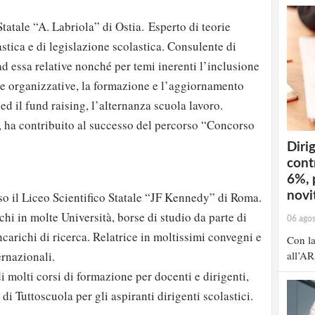
tatale “A. Labriola” di Ostia. Esperto di teorie
stica e di legislazione scolastica. Consulente di
ad essa relative nonché per temi inerenti l’inclusione
gie organizzative, la formazione e l’aggiornamento
ed il fund raising, l’alternanza scuola lavoro.
, ha contribuito al successo del percorso “Concorso
Dirig
cont
6%, 
novit
so il Liceo Scientifico Statale “JF Kennedy” di Roma.
hi in molte Università, borse di studio da parte di
06 ago
incarichi di ricerca. Relatrice in moltissimi convegni e
Con la
all’AR
ernazionali.
i molti corsi di formazione per docenti e dirigenti,
 di Tuttoscuola per gli aspiranti dirigenti scolastici.