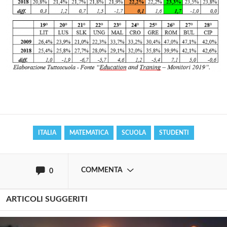
Solo gli utenti registrati possono
commentare!
Effettua il
o
Login
Registrati
ITALIA
MATEMATICA
SCUOLA
STUDENTI
oppure accedi via
COMMENTA
0
ARTICOLI SUGGERITI