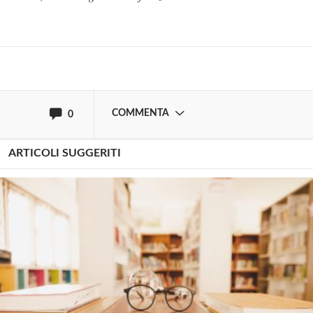
Effettua il
o
Login
Registrati
oppure accedi via
COMMENTA
0
ARTICOLI SUGGERITI