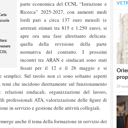
VET
parte economica del CCNL “Istruzione e
Ricerca” 2025-2027, con aumenti medi
Carta
lordi pari a circa 137 euro mensili (e
 scuola
arretrati stimati tra 815 e 1.250 euro), si
apre ora una fase altrettanto delicata:
tara:
quella della revisione della parte
nessere
normativa del contratto. I prossimi
 CISL
incontri tra ARAN e sindacati sono stati
fissati per il 12 e il 26 maggio e si
Orie
e semplici. Sul tavolo non ci sono soltanto aspetti
prop
a temi che incidono direttamente sul funzionamento
29 nov
: relazioni sindacali, organizzazione del lavoro,
fili professionali ATA, valorizzazione delle figure di
one in servizio e gestione delle attività collegiali.
merge anche il tema della formazione in servizio dei