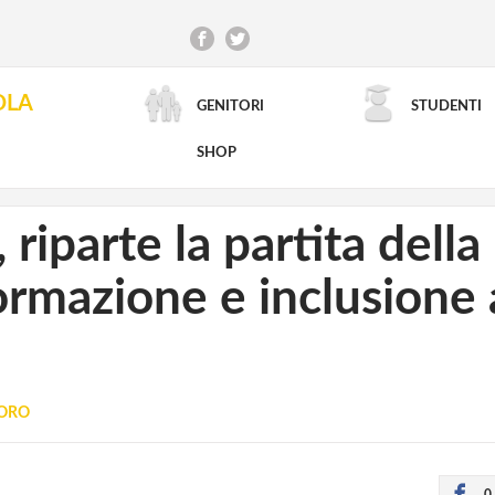
OLA
GENITORI
STUDENTI
RICERCA AVANZATA
SHOP
riparte la partita della
ormazione e inclusione 
VORO
0