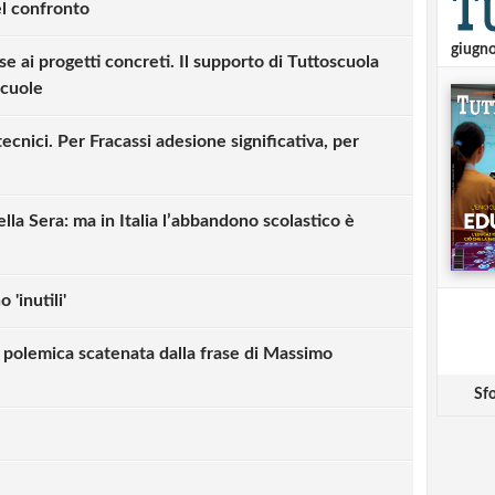
el confronto
giugn
e ai progetti concreti. Il supporto di Tuttoscuola
scuole
tecnici. Per Fracassi adesione significativa, per
ella Sera: ma in Italia l’abbandono scolastico è
 'inutili'
la polemica scatenata dalla frase di Massimo
Sfo
strati possono commentare!