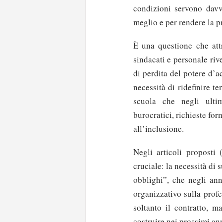
condizioni servono davv
meglio e per rendere la p
È una questione che attr
sindacati e personale ri
di perdita del potere d’
necessità di ridefinire t
scuola che negli ulti
burocratici, richieste fo
all’inclusione.
Negli articoli proposti 
cruciale: la necessità di
obblighi”, che negli ann
organizzativo sulla prof
soltanto il contratto, m
costruire nei prossimi ann