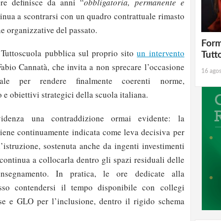
ore definisce da anni “
obbligatoria, permanente e
inua a scontrarsi con un quadro contrattuale rimasto
he organizzative del passato.
Form
 Tuttoscuola pubblica sul proprio sito
un intervento
Tutt
 Fabio Cannatà, che invita a non sprecare l’occasione
16 ago
uale per rendere finalmente coerenti norme,
e obiettivi strategici della scuola italiana.
videnza una contraddizione ormai evidente: la
iene continuamente indicata come leva decisiva per
l’istruzione, sostenuta anche da ingenti investimenti
 continua a collocarla dentro gli spazi residuali delle
l’insegnamento. In pratica, le ore dedicate alla
so contendersi il tempo disponibile con collegi
sse e GLO per l’inclusione, dentro il rigido schema