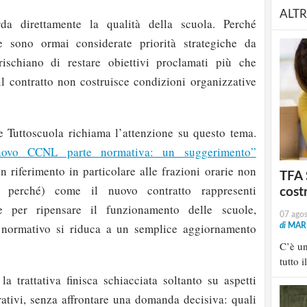
ALTR
a direttamente la qualità della scuola. Perché
e sono ormai considerate priorità strategiche da
ischiano di restare obiettivi proclamati più che
 il contratto non costruisce condizioni organizzative
 Tuttoscuola richiama l’attenzione su questo tema.
novo CCNL parte normativa: un suggerimento”
 riferimento in particolare alle frazioni orarie non
TFA 
 perché) come il nuovo contratto rappresenti
cost
e per ripensare il funzionamento delle scuole,
07 ago
 normativo si riduca a un semplice aggiornamento
di
MARI
C’è u
tutto i
e la trattativa finisca schiacciata soltanto su aspetti
rativi, senza affrontare una domanda decisiva: quali