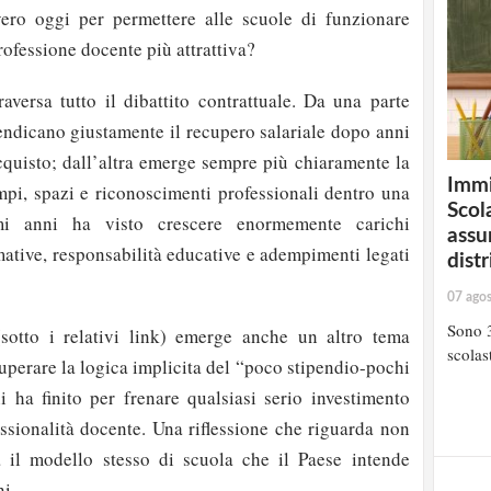
ero oggi per permettere alle scuole di funzionare
rofessione docente più attrattiva?
aversa tutto il dibattito contrattuale. Da una parte
vendicano giustamente il recupero salariale dopo anni
acquisto; dall’altra emerge sempre più chiaramente la
Immi
empi, spazi e riconoscimenti professionali dentro una
Scola
mi anni ha visto crescere enormemente carichi
assu
rmative, responsabilità educative e adempimenti legati
distr
07 ago
Sono 3
(sotto i relativi link) emerge anche un altro tema
scolast
 superare la logica implicita del “poco stipendio-pochi
i ha finito per frenare qualsiasi serio investimento
essionalità docente. Una riflessione che riguarda non
a il modello stesso di scuola che il Paese intende
i.