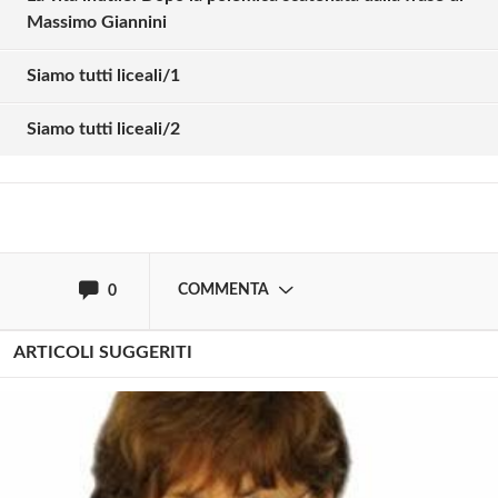
Massimo Giannini
Solo gli utenti registrati possono
commentare!
Siamo tutti liceali/1
Siamo tutti liceali/2
Effettua il
o
Login
Registrati
oppure accedi via
COMMENTA
0
ARTICOLI SUGGERITI