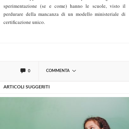
Solo gli utenti registrati possono
sperimentazione (se e come) hanno le scuole, visto il
commentare!
perdurare della mancanza di un modello ministeriale di
certificazione unico.
Effettua il
o
Login
Registrati
oppure accedi via
COMMENTA
0
ARTICOLI SUGGERITI