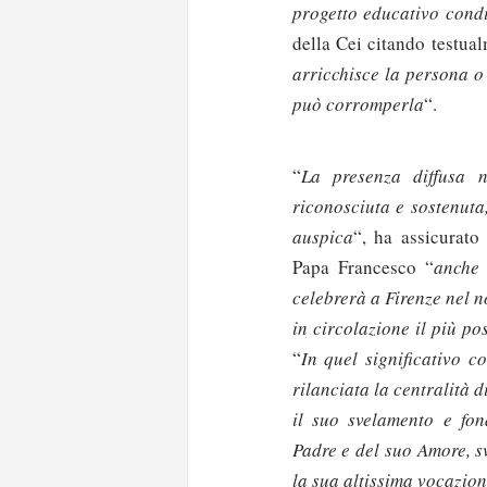
progetto educativo cond
della Cei citando testua
arricchisce la persona o
può corromperla
“.
“
La presenza diffusa n
riconosciuta e sostenuta
auspica
“, ha assicurato
Papa Francesco “
anche 
celebrerà a Firenze nel 
in circolazione il più po
“
In quel significativo co
rilanciata la centralità 
il suo svelamento e fon
Padre e del suo Amore, s
Solo gli utenti regi
la sua altissima vocazion