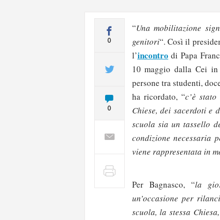
“
Una mobilitazione signi
genitori
“. Così il presid
0
incontro
l’
di Papa Franc
10 maggio dalla Cei in 
persone tra studenti, doce
ha ricordato, “
c’è stato
Chiese, dei sacerdoti e 
0
scuola sia un tassello d
condizione necessaria p
viene rappresentata in m
Per Bagnasco, “
la gio
un’occasione per rilanci
scuola, la stessa Chiesa