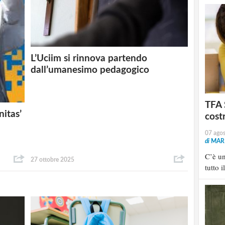
L’Uciim si rinnova partendo
dall’umanesimo pedagogico
TFA 
itas’
cost
07 ago
di
MARI
C’è u
27 ottobre 2025
tutto i