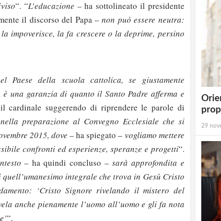
iviso
“. “
L’educazione
– ha sottolineato il presidente
lmente il discorso del Papa –
non può essere neutra:
 la impoverisce, la fa crescere o la deprime, persino
el Paese della scuola cattolica, se giustamente
, è una garanzia di quanto il Santo Padre afferma e
Orie
 il cardinale suggerendo di riprendere le parole di
prop
nella preparazione al Convegno Ecclesiale che si
29 nov
novembre 2015, dove
– ha spiegato –
vogliamo mettere
ssibile confronti ed esperienze, speranze e progetti
“.
ntesto
– ha quindi concluso –
sarà approfondita e
di quell’umanesimo integrale che trova in Gesù Cristo
damento: ‘Cristo Signore rivelando il mistero del
vela anche pienamente l’uomo all’uomo e gli fa nota
strati possono commentare!
e’
“.