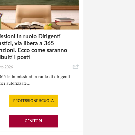
ssioni in ruolo Dirigenti
stici, via libera a 365
nzioni. Ecco come saranno
ibuiti i posti
sto 2026
65 le immissioni in ruolo di dirigenti
ici autorizzate...
PROFESSIONE SCUOLA
GENITORI