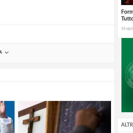
Registrati
Form
Tutt
16 ago
A
ALTR