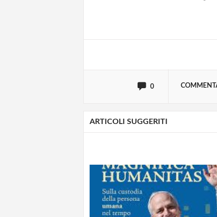
Effettua il
o
Login
oppure accedi via
COMMENT
0
ARTICOLI SUGGERITI