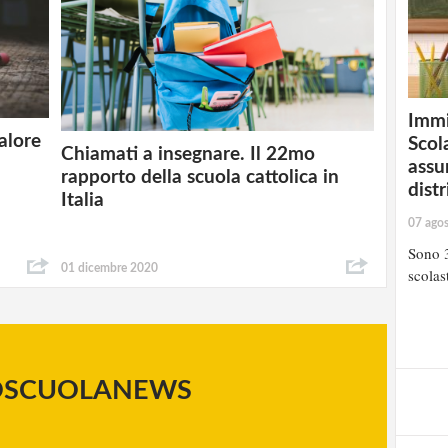
Immi
alore
Scola
Chiamati a insegnare. Il 22mo
assu
rapporto della scuola cattolica in
distr
Italia
07 ago
Sono 3
01 dicembre 2020
scolast
OSCUOLANEWS