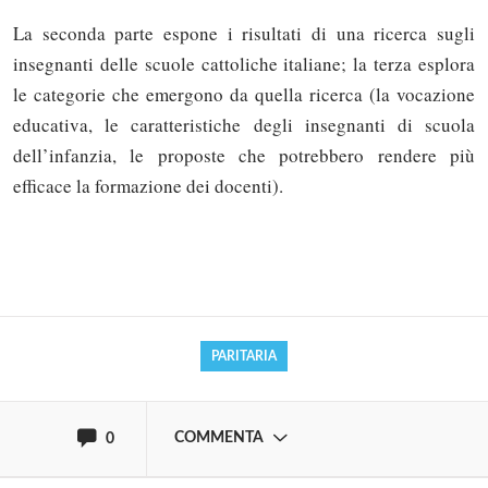
La seconda parte espone i risultati di una ricerca sugli
insegnanti delle scuole cattoliche italiane; la terza esplora
le categorie che emergono da quella ricerca (la vocazione
educativa, le caratteristiche degli insegnanti di scuola
dell’infanzia, le proposte che potrebbero rendere più
efficace la formazione dei docenti).
Solo gli utenti registrati possono
commentare!
Effettua il
o
Login
Registrati
PARITARIA
oppure accedi via
COMMENTA
0