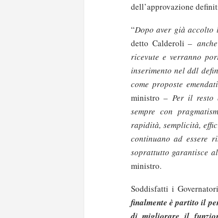
dell’approvazione definit
“
Dopo aver già accolto l
detto Calderoli –
anche
ricevute e verranno por
inserimento nel ddl defi
come proposte emendati
ministro –
Per il resto
sempre con pragmatismo
rapidità, semplicità, effi
continuano ad essere ri
soprattutto garantisce a
ministro.
Soddisfatti i Governator
finalmente è partito il p
di migliorare il funzi