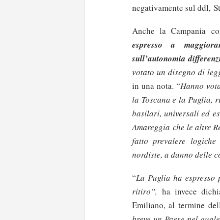
negativamente sul ddl, S
Anche la Campania con
espresso a maggiora
sull’autonomia differenz
votato un disegno di leg
in una nota. “
Hanno vota
la Toscana e la Puglia, r
basilari, universali ed es
Amareggia
che le altre 
fatto prevalere logiche 
nordiste, a danno delle 
“
La Puglia ha espresso p
ritiro”,
ha invece dichi
Emiliano, al termine del
breve un Paese nel quale