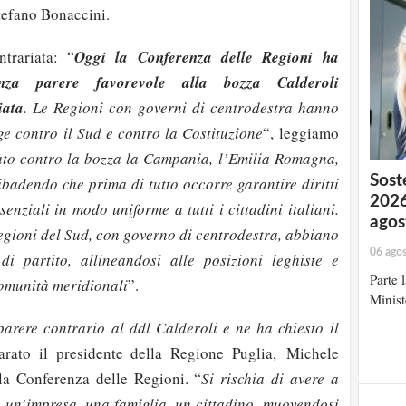
tefano Bonaccini.
trariata: “
Oggi la Conferenza delle Regioni ha
nza parere favorevole alla bozza Calderoli
iata
. Le Regioni con governi di centrodestra hanno
ge contro il Sud e contro la Costituzione
“, leggiamo
to contro la bozza la Campania, l’Emilia Romagna,
Soste
ibadendo che prima di tutto occorre garantire diritti
2026
senziali in modo uniforme a tutti i cittadini italiani.
agos
Regioni del Sud, con governo di centrodestra, abbiano
06 ago
di partito, allineandosi alle posizioni leghiste e
Parte 
comunità meridionali
”.
Minist
arere contrario al ddl Calderoli e ne ha chiesto il
arato il presidente della Regione Puglia, Michele
la Conferenza delle Regioni. “
Si rischia di avere a
 un’impresa, una famiglia, un cittadino, muovendosi