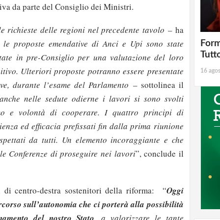
iva da parte del Consiglio dei Ministri.
e richieste delle regioni nel precedente tavolo
– ha
 le proposte emendative di Anci e Upi sono state
Form
Tutt
tate in pre-Consiglio per una valutazione del loro
nitivo. Ulteriori proposte potranno essere presentate
16 ago
ve, durante l’esame del Parlamento
– sottolinea il
 anche nelle sedute odierne i lavori si sono svolti
 e volontà di cooperare. I quattro principi di
cienza ed efficacia prefissati fin dalla prima riunione
spettati da tutti. Un elemento incoraggiante e che
lle Conferenze di proseguire nei lavori
”, conclude il
i di centro-destra sostenitori della riforma: “
Oggi
ercorso sull’autonomia che ci porterà alla possibilità
onamento del nostro Stato
, a valorizzare le tante