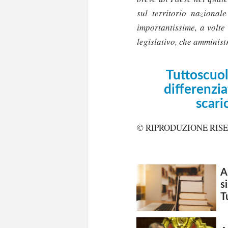
sul territorio nazional
importantissime, a volte 
legislativo, che amminist
Tuttoscuol
differenzia
scari
© RIPRODUZIONE RIS
A
s
T