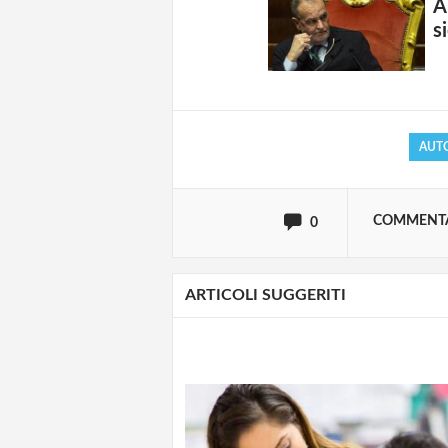
A
Solo gli utenti regi
s
Effettua il
o
Login
AUT
oppure accedi via
COMMENT
0
ARTICOLI SUGGERITI