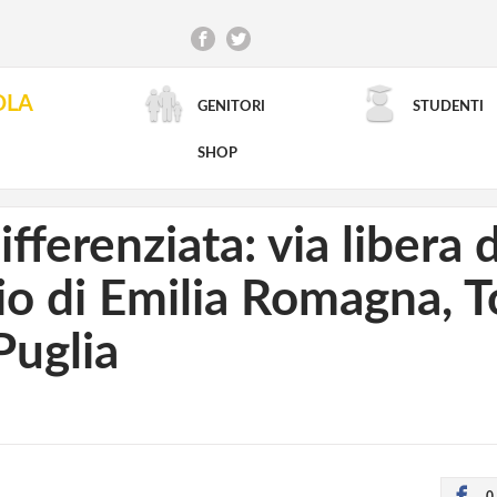
OLA
GENITORI
STUDENTI
RICERCA AVANZATA
SHOP
ferenziata: via libera d
io di Emilia Romagna, T
Puglia
0