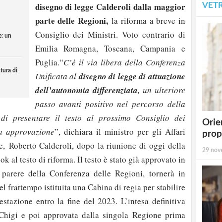
disegno di legge Calderoli dalla maggior
VET
parte delle Regioni,
la riforma a breve in
Consiglio dei Ministri. Voto contrario di
e: un
Emilia Romagna, Toscana, Campania e
Puglia.“
C’è il via libera della Conferenza
tura di
Unificata al
disegno di legge di attuazione
dell’autonomia differenziata
, un ulteriore
passo avanti positivo nel percorso della
di presentare il testo al prossimo Consiglio dei
Orie
iva approvazione
”, dichiara il ministro per gli Affari
prop
, Roberto Calderoli, dopo la riunione di oggi della
29 nov
k al testo di riforma. Il testo è stato già approvato in
arere della Conferenza delle Regioni, tornerà in
l frattempo istituita una Cabina di regia per stabilire
restazione entro la fine del 2023. L’intesa definitiva
 Chigi e poi approvata dalla singola Regione prima