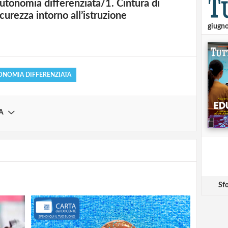
utonomia differenziata/1. Cintura di
strati possono commentare!
icurezza intorno all’istruzione
giugn
Registrati
ONOMIA DIFFERENZIATA
A
Sfo