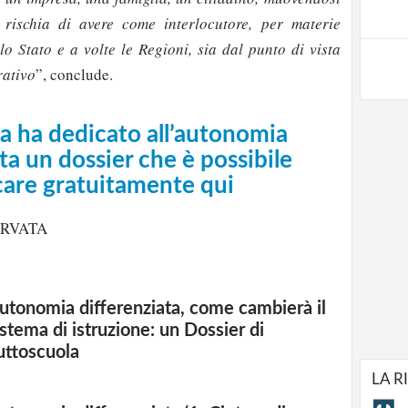
e rischia di avere come interlocutore, per materie
lo Stato e a volte le Regioni, sia dal punto di vista
rativo
”, conclude.
a ha dedicato all’autonomia
ta un dossier che è possibile
care gratuitamente qui
ERVATA
utonomia differenziata, come cambierà il
istema di istruzione: un Dossier di
uttoscuola
LA R