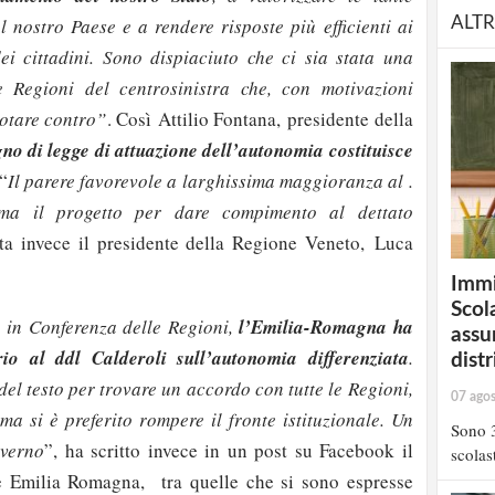
ALTR
l nostro Paese e a rendere risposte più efficienti ai
dei cittadini. Sono dispiaciuto che ci sia stata una
 Regioni del centrosinistra che, con motivazioni
votare contro”
. Così Attilio Fontana, presidente della
gno di legge di attuazione dell’autonomia costituisce
“
Il parere favorevole a larghissima maggioranza al .
ma il progetto per dare compimento al dettato
a invece il presidente della Regione Veneto, Luca
Immi
Scola
 in Conferenza delle Regioni,
l’Emilia-Romagna ha
assu
io al ddl Calderoli sull’autonomia differenziata
.
distr
 del testo per trovare un accordo con tutte le Regioni,
07 ago
ma si è preferito rompere il fronte istituzionale. Un
Sono 3
overno
”, ha scritto invece in un post su Facebook il
scolast
e Emilia Romagna, tra quelle che si sono espresse