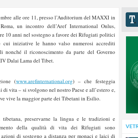
embre alle ore 11, presso l’Auditorium del MAXXI in
oma, un incontro dell’Aref International Onlus,
re 10 anni nel sostegno a favore dei Rifugiati politici
e cui iniziative le hanno valso numerosi accrediti
ali nonché il riconoscimento da parte del Governo
XIV Dalai Lama del Tibet.
zione (
www.arefinternational.org
) – che festeggia
i di vita – si svolgono nel nostro Paese e all’estero e,
ove vive la maggior parte dei Tibetani in Esilio.
 tibetana, preservarne la lingua e le tradizioni e
amento della qualità di vita dei Rifugiati sono
VET
 azioni di sostegno a distanza per monaci e laici di