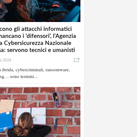
cono gli attacchi informatici
ancano i ‘difensori’, l’Agenzia
la Cybersicurezza Nazionale
sa: servono tecnici e umanisti
io 2026
 ibrida, cybercriminali, ransomware,
ng… sono termini...