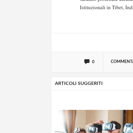
Solo gli utenti regi
Istituzionali in Tibet, In
Effettua il
o
Login
oppure accedi via
COMMENT
0
ARTICOLI SUGGERITI