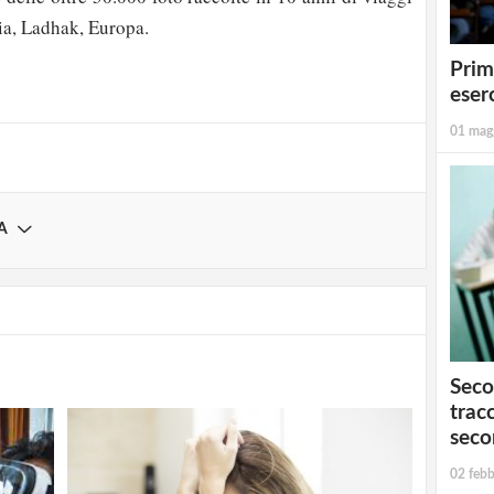
strati possono commentare!
dia, Ladhak, Europa.
Prim
Registrati
eserc
01 mag
A
Seco
tracc
seco
02 febb