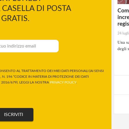
 CASELLA DI POSTA
Comp
incr
GRATIS.
regi
24 lugl
Una sc
degli s
NSENTO AL TRATTAMENTO DEI MIEI DATI PERSONALI (AI SENSI
 N. 196 “CODICE IN MATERIA DI PROTEZIONE DEI DATI
2016/679). LEGGI LA NOSTRA
PRIVACY POLICY
.