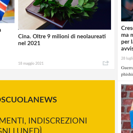
Cres
a
ma m
Cina. Oltre 9 milioni di neolaureati
per 
nel 2021
avvi
28 lugl
18 maggio 2021
Guerra
phishi
OSCUOLANEWS
MENTI, INDISCREZIONI
NI LUNEDÌ