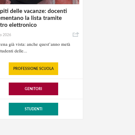
iti delle vacanze: docenti
ementano la lista tramite
stro elettronico
io 2026
ena già vista: anche quest’anno metà
tudenti delle...
PROFESSIONE SCUOLA
GENITORI
STUDENTI