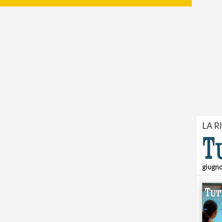
LA R
giugn