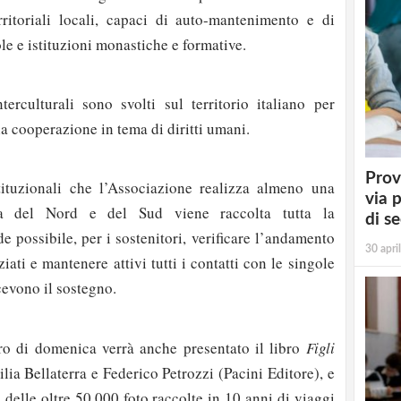
rritoriali locali, capaci di auto-mantenimento e di
le e istituzioni monastiche e formative.
nterculturali sono svolti sul territorio italiano per
la cooperazione in tema di diritti umani.
Prov
tituzionali che l’Associazione realizza almeno una
via 
ia del Nord e del Sud viene raccolta tutta la
di s
 possibile, per i sostenitori, verificare l’andamento
30 apri
ziati e mantenere attivi tutti i contatti con le singole
cevono il sostegno.
ro di domenica verrà anche presentato il libro
Figli
ilia Bellaterra e Federico Petrozzi (Pacini Editore), e
 delle oltre 50.000 foto raccolte in 10 anni di viaggi