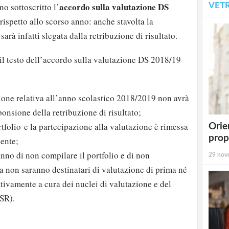
accordo sulla valutazione DS
VET
o sottoscritto l’
ispetto allo scorso anno: anche stavolta la
arà infatti slegata dalla retribuzione di risultato.
 il testo dell’accordo sulla valutazione DS 2018/19
ione relativa all’anno scolastico 2018/2019 non avrà
ponsione della retribuzione di risultato;
tfolio
e la partecipazione alla valutazione è rimessa
Orie
prop
gente;
anno di non compilare il portfolio e di non
29 nov
a non saranno destinatari di valutazione di prima né
ttivamente a cura dei nuclei di valutazione e del
SR).