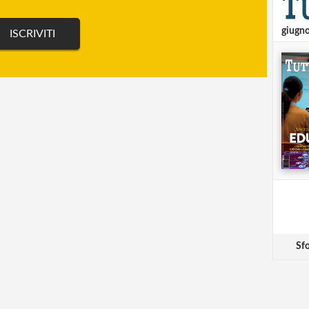
giugn
Sfo