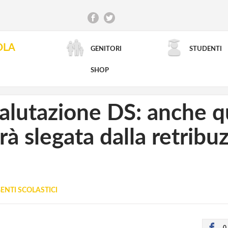
OLA
GENITORI
STUDENTI
RICERCA AVANZATA
SHOP
alutazione DS: anche q
à slegata dalla retribu
ENTI SCOLASTICI
0