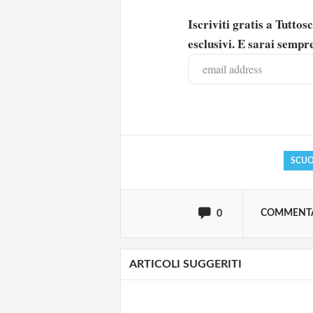
Iscriviti gratis a Tutto
esclusivi. E sarai sempre
Solo gli utenti regi
Effettua il
o
Login
SCU
oppure accedi via
COMMENT
0
ARTICOLI SUGGERITI