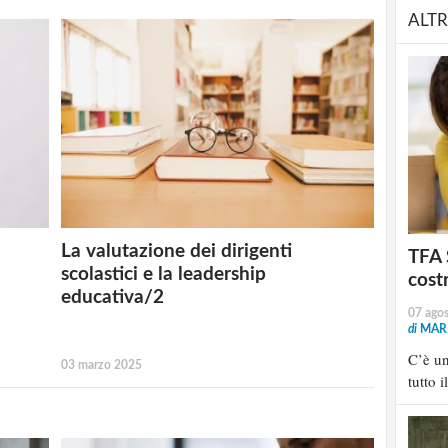
ALTR
La valutazione dei dirigenti
TFA 
scolastici e la leadership
cost
educativa/2
07 ago
di
MARI
C’è u
03 marzo 2025
tutto i