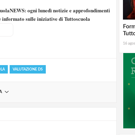
scuolaNEWS: ogni lunedì notizie e approfondimenti
 informato sulle iniziative di Tuttoscuola
Form
strati possono commentare!
Tutt
16 ago
Registrati
OLA
VALUTAZIONE DS
A