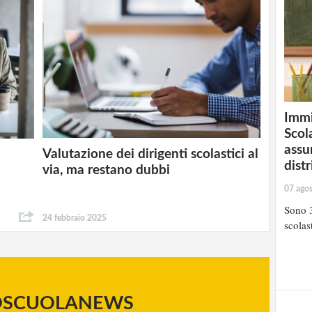
Immi
Scola
assu
Valutazione dei dirigenti scolastici al
:
distr
via, ma restano dubbi
07 ago
Sono 3
24 febbraio 2025
scolast
OSCUOLANEWS