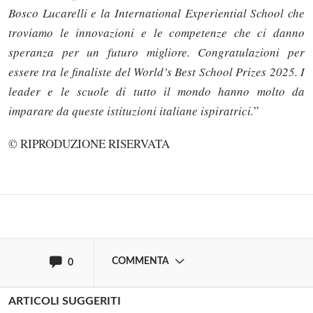
Bosco Lucarelli e la International Experiential School che
troviamo le innovazioni e le competenze che ci danno
speranza per un futuro migliore. Congratulazioni per
essere tra le finaliste del World’s Best School Prizes 2025. I
leader e le scuole di tutto il mondo hanno molto da
Solo gli utenti registrati possono
imparare da queste istituzioni italiane ispiratrici.
”
commentare!
© RIPRODUZIONE RISERVATA
Effettua il
o
Login
Registrati
oppure accedi via
COMMENTA
0
ARTICOLI SUGGERITI