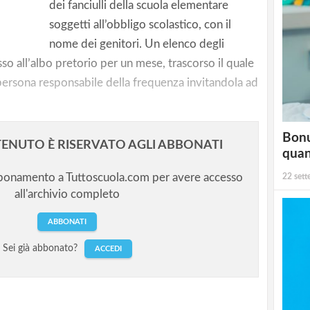
er
dei fanciulli della scuola elementare
stico/2
soggetti all’obbligo scolastico, con il
nome dei genitori. Un elenco degli
so all’albo pretorio per un mese, trascorso il quale
ersona responsabile della frequenza invitandola ad
Bonu
ENUTO È RISERVATO AGLI ABBONATI
qua
bbonamento a Tuttoscuola.com per avere accesso
22 set
all'archivio completo
ABBONATI
Sei già abbonato?
ACCEDI