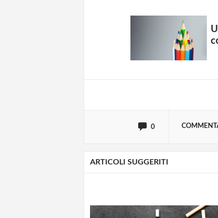
Solo gli utenti regi
U
c
Effettua il
o
Login
oppure accedi via
COMMENT
0
ARTICOLI SUGGERITI