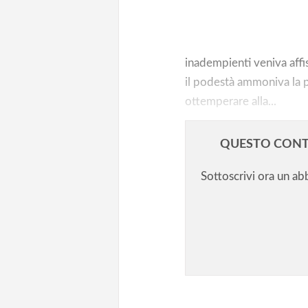
Un ammonimento ai genitori p
contrastare l’abbandono scola
inadempienti veniva affis
il podestà ammoniva la p
ottemperare alla...
QUESTO CONT
Sottoscrivi ora un a