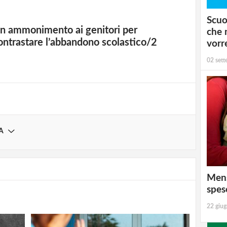
Scuo
strati possono commentare!
n ammonimento ai genitori per
che 
ontrastare l’abbandono scolastico/2
vorr
Registrati
02 set
A
Mens
spes
22 giu