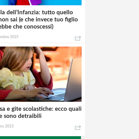
la dell’Infanzia: tutto quello
non sai (e che invece tuo figlio
ebbe che conoscessi)
tembre 2025
a e gite scolastiche: ecco quali
e sono detraibili
gno 2023