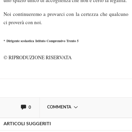
uno spazio unico di accoglienza che non è certo la legalità.
Noi continueremo a provarci con la certezza che qualcuno
ci proverà con noi.
Solo gli utenti registrati possono
* Dirigente scolastica Istituto Comprensivo Trento 5
commentare!
© RIPRODUZIONE RISERVATA
Effettua il
o
Login
Registrati
oppure accedi via
COMMENTA
0
ARTICOLI SUGGERITI