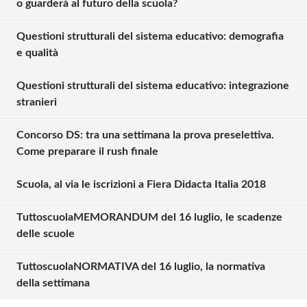
o guarderà al futuro della scuola?
Questioni strutturali del sistema educativo: demografia
e qualità
Questioni strutturali del sistema educativo: integrazione
stranieri
Concorso DS: tra una settimana la prova preselettiva.
Come preparare il rush finale
Scuola, al via le iscrizioni a Fiera Didacta Italia 2018
TuttoscuolaMEMORANDUM del 16 luglio, le scadenze
Solo gli utenti registrati possono
delle scuole
commentare!
TuttoscuolaNORMATIVA del 16 luglio, la normativa
della settimana
Effettua il
o
Login
Registrati