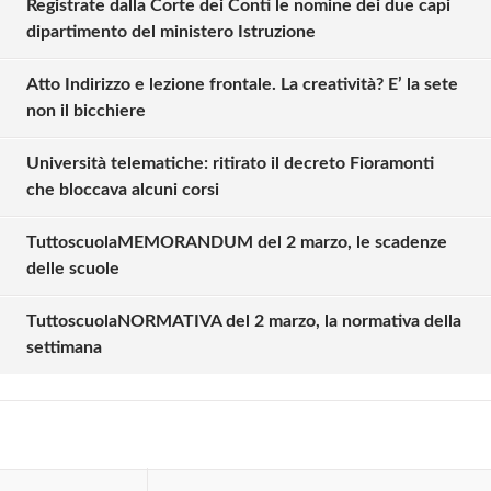
Registrate dalla Corte dei Conti le nomine dei due capi
dipartimento del ministero Istruzione
Atto Indirizzo e lezione frontale. La creatività? E’ la sete
non il bicchiere
Università telematiche: ritirato il decreto Fioramonti
che bloccava alcuni corsi
TuttoscuolaMEMORANDUM del 2 marzo, le scadenze
Solo gli utenti registrati possono
delle scuole
commentare!
TuttoscuolaNORMATIVA del 2 marzo, la normativa della
settimana
Effettua il
o
Login
Registrati
oppure accedi via