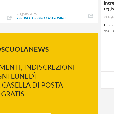
incr
regi
06 agosto 2026
24 lugl
di
BRUNO LORENZO CASTROVINCI
Una sc
degli s
OSCUOLANEWS
MENTI, INDISCREZIONI
NI LUNEDÌ
 CASELLA DI POSTA
GRATIS.