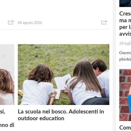
Cres
ma m
06 agosto 2026
per 
avvi
28 lugl
Guerra
phishi
si,
La scuola nel bosco. Adolescenti in
outdoor education
nno di
Comp