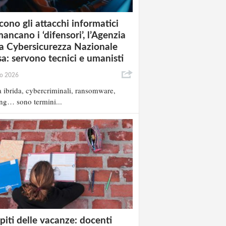
cono gli attacchi informatici
ancano i ‘difensori’, l’Agenzia
la Cybersicurezza Nazionale
sa: servono tecnici e umanisti
io 2026
 ibrida, cybercriminali, ransomware,
ng… sono termini...
iti delle vacanze: docenti