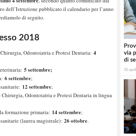
ossimo 4 settembre
, secondo quanto comunicato dal
ero dell’Istruzione pubblicato il calendario per l’anno
ediamolo di seguito.
resso 2018
Prov
4
Chirurgia, Odontoiatria e Protesi Dentaria:
via 
di s
5 settembre;
eterinaria:
30 apri
6 settembre
a:
;
12 settembre
 sanitarie:
;
 Chirurgia, Odontoiatria e Protesi Dentaria in lingua
14 settembre
lla formazione primaria:
;
26 ottobre
 sanitarie (laurea magistrale):
.