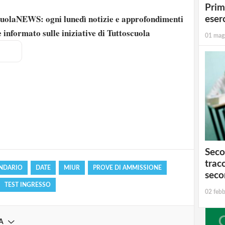
Prim
scuolaNEWS: ogni lunedì notizie e approfondimenti
eserc
 informato sulle iniziative di Tuttoscuola
01 mag
strati possono commentare!
Registrati
Seco
tracc
NDARIO
DATE
MIUR
PROVE DI AMMISSIONE
seco
TEST INGRESSO
02 febb
A