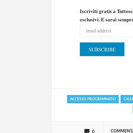
Iscriviti gratis a Tutto
esclusivi. E sarai sempre
Solo gli utenti regi
Effettua il
o
Login
ACCESSO PROGRAMMATO
CALE
oppure accedi via
COMMENT
0