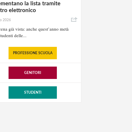
ementano la lista tramite
stro elettronico
io 2026
ena già vista: anche quest’anno metà
tudenti delle...
PROFESSIONE SCUOLA
GENITORI
STUDENTI