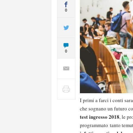
0
0
I primi a farci i conti sa
che sognano un futuro come
test ingresso 2018
, le p
programmato tanto temute