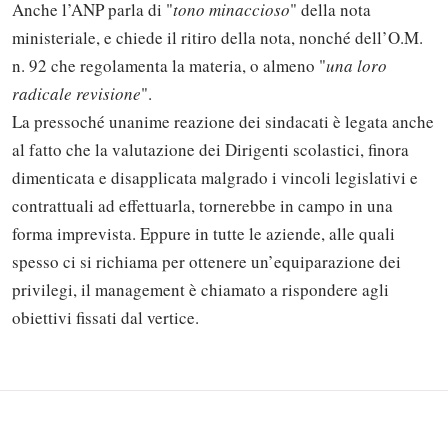
Anche l’ANP parla di "
tono minaccioso
" della nota
ministeriale, e chiede il ritiro della nota, nonché dell’O.M.
n. 92 che regolamenta la materia, o almeno "
una loro
radicale revisione
".
La pressoché unanime reazione dei sindacati è legata anche
al fatto che la valutazione dei Dirigenti scolastici, finora
dimenticata e disapplicata malgrado i vincoli legislativi e
contrattuali ad effettuarla, tornerebbe in campo in una
forma imprevista. Eppure in tutte le aziende, alle quali
Solo gli utenti registrati possono
spesso ci si richiama per ottenere un’equiparazione dei
commentare!
privilegi, il management è chiamato a rispondere agli
obiettivi fissati dal vertice.
Effettua il
o
Login
Registrati
oppure accedi via