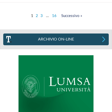
1
2
3
…
16
Successivo »
ARCHIVIO ON-LINE