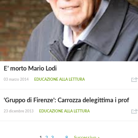
E’ morto Mario Lodi
03 marzo 2014
EDUCAZIONE ALLA LETTURA
'Gruppo di Firenze': Carrozza delegittima i prof
23 dicembre 2013
EDUCAZIONE ALLA LETTURA
1
2
3
…
8
Successivo »