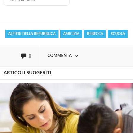
Effettua il
o
Login
Registrati
ALFIERI DELLA REPUBBLICA
AMICIZIA
REBECCA
SCUOLA
oppure accedi via
COMMENTA
0
ARTICOLI SUGGERITI