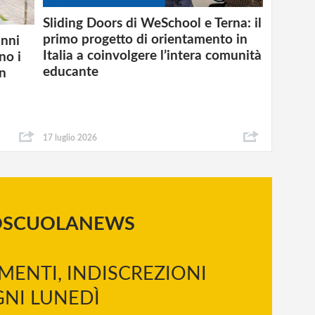
Sliding Doors di WeSchool e Terna: il
primo progetto di orientamento in
anni
Italia a coinvolgere l’intera comunità
no i
educante
un
17 luglio 2026
OSCUOLANEWS
MENTI, INDISCREZIONI
NI LUNEDÌ