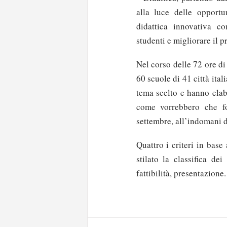
alla luce delle opportu
didattica innovativa co
studenti e migliorare il 
Nel corso delle 72 ore di
60 scuole di 41 città ital
tema scelto e hanno elab
come vorrebbero che fo
settembre, all’indomani 
Quattro i criteri in base
stilato la classifica de
Solo gli utenti regi
fattibilità, presentazione.
Effettua il
o
Login