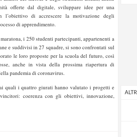
nità offerte dal digitale, sviluppare idee per una
n l’obiettivo di accrescere la motivazione degli
processo di apprendimento.
 maratona, i 250 studenti partecipanti, appartenenti a
iane e suddivisi in 27 squadre, si sono confrontati sul
orato le loro proposte per la scuola del futuro, così
sse, anche in vista della prossima riapertura di
della pandemia di coronavirus.
 ai quali i quattro giurati hanno valutato i progetti e
ALTR
i vincitori: coerenza con gli obiettivi, innovazione,
strati possono commentare!
Registrati