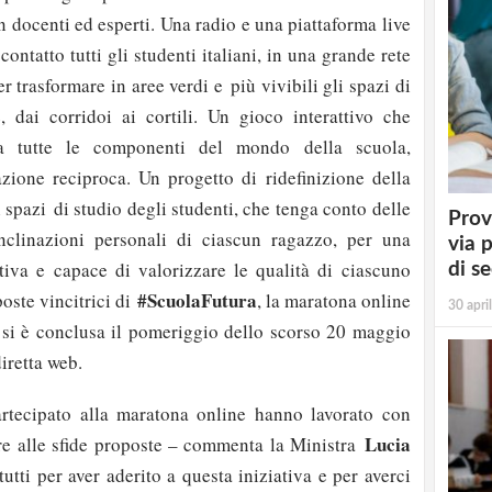
on docenti ed esperti. Una radio e una piattaforma live
ontatto tutti gli studenti italiani, in una grande rete
r trasformare in aree verdi e più vivibili gli spazi di
, dai corridoi ai cortili. Un gioco interattivo che
ra tutte le componenti del mondo della scuola,
zione reciproca. Un progetto di ridefinizione della
i spazi di studio degli studenti, che tenga conto delle
Prov
inclinazioni personali di ciascun ragazzo, per una
via 
tiva e capace di valorizzare le qualità di ciascuno
di s
#ScuolaFutura
poste vincitrici di
, la maratona online
30 apri
e si è conclusa il pomeriggio dello scorso 20 maggio
iretta web.
rtecipato alla maratona online hanno lavorato con
Lucia
re alle sfide proposte – commenta la Ministra
tutti per aver aderito a questa iniziativa e per averci