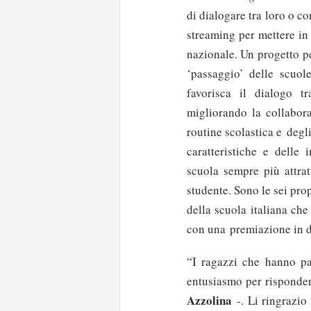
di dialogare tra loro o c
streaming per mettere in c
nazionale. Un progetto pe
‘passaggio’ delle scuole
favorisca il dialogo t
migliorando la collabora
routine scolastica e degl
caratteristiche e delle 
scuola sempre più attrat
studente. Sono le sei pro
della scuola italiana ch
con una premiazione in d
“I ragazzi che hanno pa
entusiasmo per risponde
Azzolina
-. Li ringrazio 