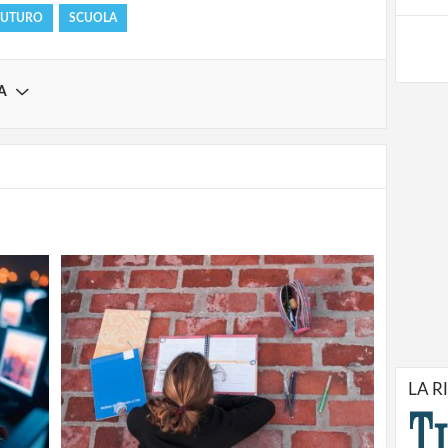
FUTURO
SCUOLA
A
LA R