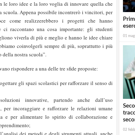
n le loro idee e la loro voglia di innovare quella che
 scuola. Appena possibile incontrerò i vincitori, per
Prim
voce come realizzerebbero i progetti che hanno
eserc
e ci raccontano una cosa importante: gli studenti
01 mag
gliono viverla di più e meglio e hanno le idee chiare
biamo coinvolgerli sempre di più, soprattutto i più
 della nostra scuola”.
evano rispondere a una delle tre sfide proposte:
ogettare gli spazi scolastici per rafforzare il senso di
soluzioni innovative, partendo anche dall’uso
Seco
, per incoraggiare e rafforzare le relazioni umane
tracc
ca e per alimentare lo spirito di collaborazione e
seco
 apprendimento;
02 febb
l’analisi dei metodi e degli strumenti attuali, anche