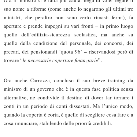
Ora il ministro si è fatta più cauta: nega di voler legare il
suo nome a riforme (come anche lo negarono gli ultimi tre
ministri, che peraltro non sono certo rimasti fermi), fa
aperture e prende impegni su vari fronti – in primo luogo
quello dell’edilizia-sicurezza scolastica, ma anche su
quello della condizione del personale, dei concorsi, dei
precari, dei pensionandi ‘quota 96’ – riservandosi però di
trovare “
le necessarie coperture finanziarie
”.
Ora anche Carrozza, concluso il suo breve training da
ministro di un governo che è in questa fase politica senza
alternative, ne condivide il destino di dover far tornare i
Solo gli utenti registrati possono
conti in un periodo di conti dissestati. Ma l’unico modo,
commentare!
quando la coperta è corta, è quello di scegliere cosa fare e a
cosa rinunciare, stabilendo delle priorità credibili.
Effettua il
o
Login
Registrati