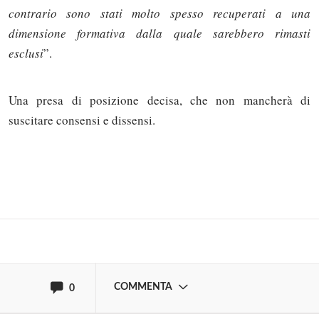
contrario sono stati molto spesso recuperati a una
dimensione formativa dalla quale sarebbero rimasti
esclusi
”.
Una presa di posizione decisa, che non mancherà di
suscitare consensi e dissensi.
Solo gli utenti registrati possono
commentare!
Effettua il
o
Login
Registrati
oppure accedi via
COMMENTA
0