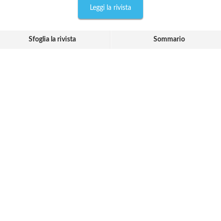
Leggi la rivista
Sfoglia la rivista
Sommario