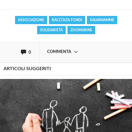
Effettua il
o
Login
Registrati
ASSOCIAZIONE
RACCOLTA FONDI
SALVAMAMME
SOLIDARIETÀ
ZOOMARINE
oppure accedi via
COMMENTA
0
ARTICOLI SUGGERITI