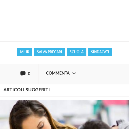
Solo gli utenti registrati possono
commentare!
Effettua il
o
Login
Registrati
MIUR
SALVA PRECARI
SCUOLA
SINDACATI
oppure accedi via
COMMENTA
0
ARTICOLI SUGGERITI