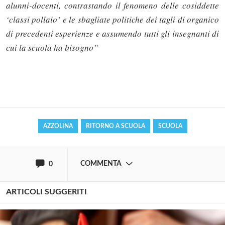
alunni-docenti, contrastando il fenomeno delle cosiddette
‘classi pollaio’ e le sbagliate politiche dei tagli di organico
di precedenti esperienze e assumendo tutti gli insegnanti di
cui la scuola ha bisogno”
Solo gli utenti registrati possono
commentare!
Effettua il
o
Login
Registrati
AZZOLINA
RITORNO A SCUOLA
SCUOLA
oppure accedi via
COMMENTA
0
ARTICOLI SUGGERITI