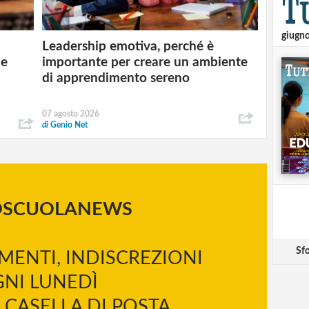
giugn
Leadership emotiva, perché è
 e
importante per creare un ambiente
di apprendimento sereno
07 agosto 2026
di
Genio Net
OSCUOLANEWS
Sfo
MENTI, INDISCREZIONI
NI LUNEDÌ
 CASELLA DI POSTA