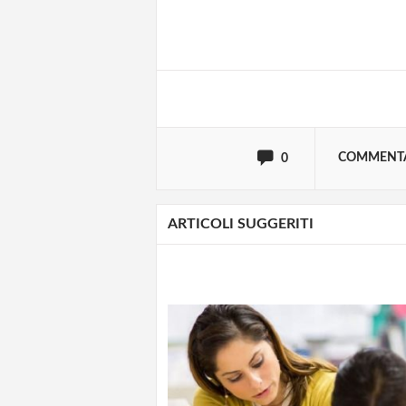
Effettua il
o
Login
oppure accedi via
COMMENT
0
ARTICOLI SUGGERITI