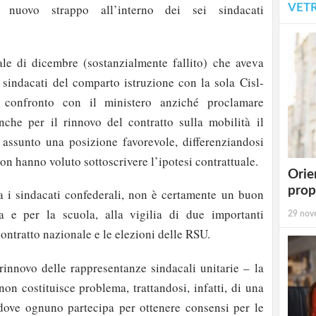
VET
n nuovo strappo all’interno dei sei sindacati
le di dicembre (sostanzialmente fallito) che aveva
 i sindacati del comparto istruzione con la sola Cisl-
 confronto con il ministero anziché proclamare
nche per il rinnovo del contratto sulla mobilità il
 assunto una posizione favorevole, differenziandosi
non hanno voluto sottoscrivere l’ipotesi contrattuale.
Orie
prop
tra i sindacati confederali, non è certamente un buon
a e per la scuola, alla vigilia di due importanti
29 nov
contratto nazionale e le elezioni delle RSU.
 rinnovo delle rappresentanze sindacali unitarie – la
 non costituisce problema, trattandosi, infatti, di una
dove ognuno partecipa per ottenere consensi per le