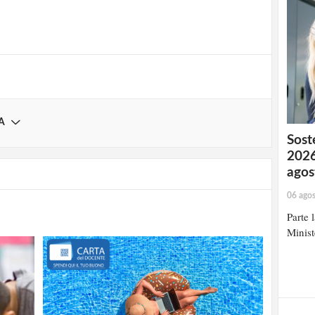
Registrati
A
Soste
2026
agos
06 ago
Parte 
Minist