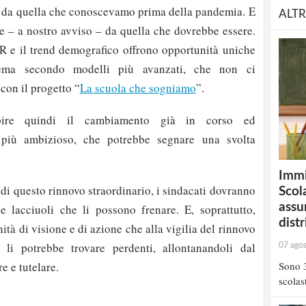
 da quella che conoscevamo prima della pandemia. E
ALTR
e – a nostro avviso – da quella che dovrebbe essere.
R e il trend demografico offrono opportunità uniche
stema secondo modelli più avanzati, che non ci
con il progetto “
La scuola che sogniamo
”.
ire quindi il cambiamento già in corso ed
 più ambizioso, che potrebbe segnare una svolta
Immi
 di questo rinnovo straordinario, i sindacati dovranno
Scola
assu
i e lacciuoli che li possono frenare. E, soprattutto,
distr
ità di visione e di azione che alla vigilia del rinnovo
li potrebbe trovare perdenti, allontanandoli dal
07 ago
Sono 3
e e tutelare.
scolast
strati possono commentare!