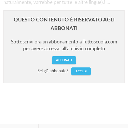
naturalmente, varrebbe per tutte le altre lingue).Il...
QUESTO CONTENUTO È RISERVATO AGLI
ABBONATI
Sottoscrivi ora un abbonamento a Tuttoscuola.com
per avere accesso all'archivio completo
ABBONATI
Solo gli utenti registrati possono
Sei già abbonato?
ACCEDI
commentare!
Effettua il
o
Login
Registrati
oppure accedi via