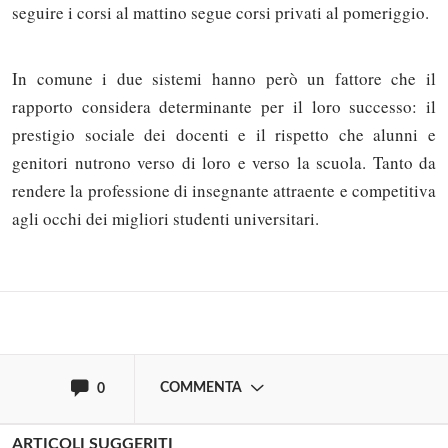
seguire i corsi al mattino segue corsi privati al pomeriggio.
In comune i due sistemi hanno però un fattore che il
rapporto considera determinante per il loro successo: il
prestigio sociale dei docenti e il rispetto che alunni e
Solo gli utenti registrati possono
genitori nutrono verso di loro e verso la scuola. Tanto da
commentare!
rendere la professione di insegnante attraente e competitiva
agli occhi dei migliori studenti universitari.
Effettua il
o
Login
Registrati
oppure accedi via
COMMENTA
0
ARTICOLI SUGGERITI