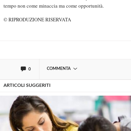
Solo gli utenti registrati possono
tempo non come minaccia ma come opportunità.
commentare!
© RIPRODUZIONE RISERVATA
Effettua il
o
Login
Registrati
oppure accedi via
COMMENTA
0
ARTICOLI SUGGERITI