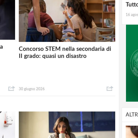
Tutt
16 ago
 a
Concorso STEM nella secondaria di
II grado: quasi un disastro
30 giugno 2026
ALTR