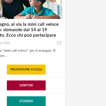
gno, al via la mini call veloce
: domande dal 14 al 19
to. Ecco chi può partecipare
sto 2026
la “mini call veloce” per il sostegno. Il
ero...
PROFESSIONE SCUOLA
GENITORI
STUDENTI