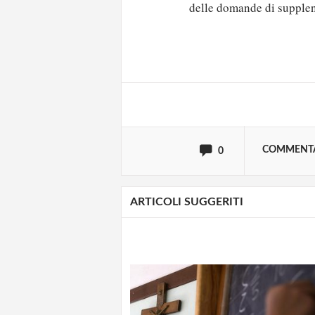
delle domande di supple
Solo gli utenti regi
Effettua il
o
Login
oppure accedi via
COMMENT
0
ARTICOLI SUGGERITI