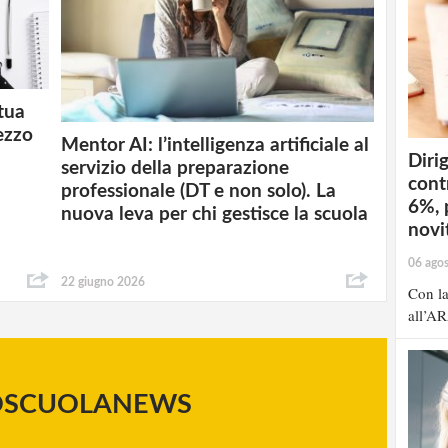
 tua
ezzo
Mentor AI: l’intelligenza artificiale al
Dirig
servizio della preparazione
cont
professionale (DT e non solo). La
6%, 
nuova leva per chi gestisce la scuola
novit
06 ago
22 giugno 2026
Con la
all’AR
OSCUOLANEWS