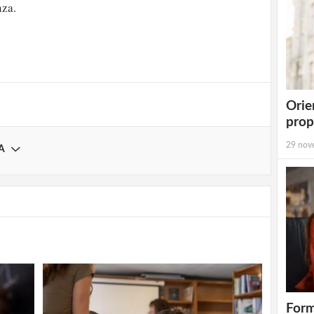
nza.
strati possono commentare!
Registrati
Orie
prop
29 nov
A
Form