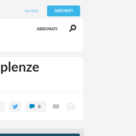
ACCEDI
ABBONATI
ABBONATI
pplenze
0