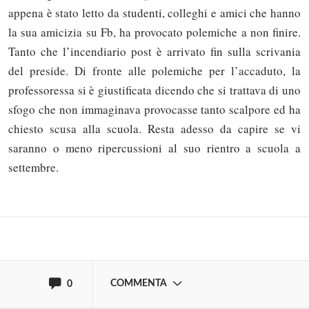
appena è stato letto da studenti, colleghi e amici che hanno
la sua amicizia su Fb, ha provocato polemiche a non finire.
Tanto che l’incendiario post è arrivato fin sulla scrivania
del preside. Di fronte alle polemiche per l’accaduto, la
professoressa si è giustificata dicendo che si trattava di uno
sfogo che non immaginava provocasse tanto scalpore ed ha
Solo gli utenti registrati possono
chiesto scusa alla scuola. Resta adesso da capire se vi
commentare!
saranno o meno ripercussioni al suo rientro a scuola a
settembre.
Effettua il
o
Login
Registrati
oppure accedi via
COMMENTA
0