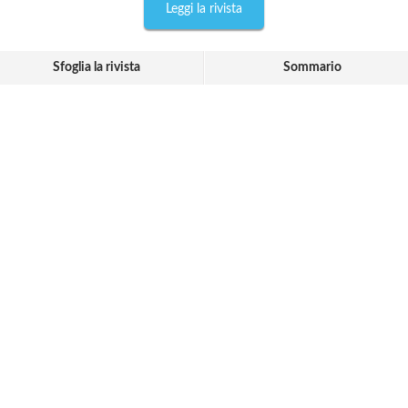
Leggi la rivista
Sfoglia la rivista
Sommario