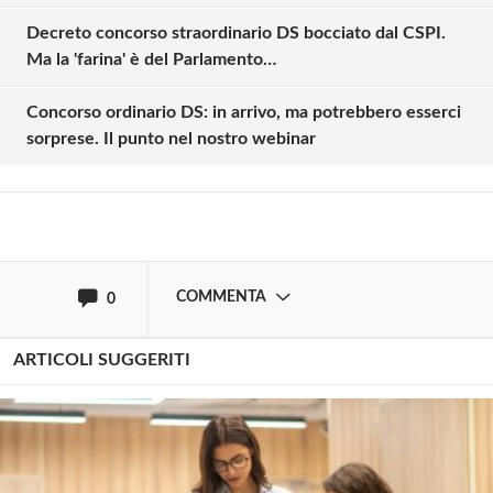
Decreto concorso straordinario DS bocciato dal CSPI.
Solo gli utenti registrati possono
Ma la 'farina' è del Parlamento…
commentare!
Concorso ordinario DS: in arrivo, ma potrebbero esserci
sorprese. Il punto nel nostro webinar
Effettua il
o
Login
Registrati
oppure accedi via
COMMENTA
0
ARTICOLI SUGGERITI