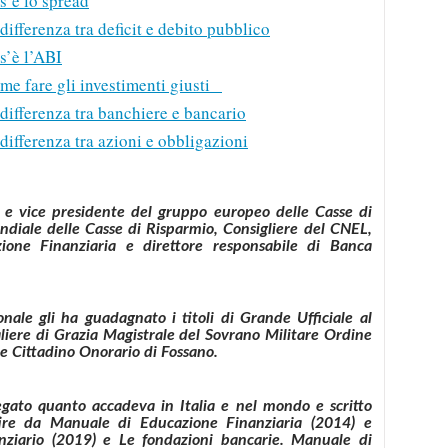
s’è lo spread
differenza tra deficit e debito pubblico
s’è l’ABI
ome fare gli investimenti giusti
 differenza tra banchiere e bancario
differenza tra azioni e obbligazioni
re e vice presidente del gruppo europeo delle Casse di
diale delle Casse di Risparmio, Consigliere del CNEL,
ione Finanziaria e direttore responsabile di Banca
nale gli ha guadagnato i titoli di Grande Ufficiale al
liere di Grazia Magistrale del Sovrano Militare Ordine
 e Cittadino Onorario di Fossano.
egato quanto accadeva in Italia e nel mondo e scritto
tire da Manuale di Educazione Finanziaria (2014) e
anziario (2019) e Le fondazioni bancarie. Manuale di