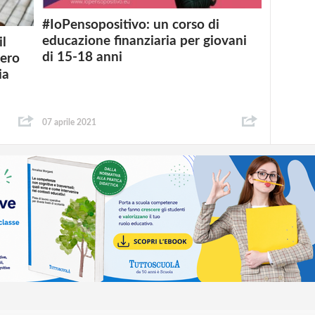
#IoPensopositivo: un corso di
educazione finanziaria per giovani
il
di 15-18 anni
tero
ia
07 aprile 2021