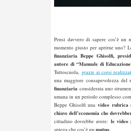
Pensi davvero di sapere cos’è un 
momento giusto per aprirne uno? L
finanziaria Beppe Ghisolfi,
presi
autore di “Manuale di Educazione 
Tuttoscuola,
grazie ai corsi realizz
una maggiore consapevolezza del
finanziaria
considerata uno strument
umana in un periodo complesso come
video
rubrica 
Beppe Ghisolfi una
chiave dell’economia che dovrebber
le video 
cittadino dovrebbe avere:
mutuo
spiega che cos’è un
.