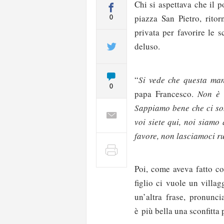
Chi si aspettava che il p
piazza San Pietro, ritor
0
privata per favorire le 
deluso.
“
Si vede che questa man
0
papa Francesco.
Non è 
Sappiamo bene che ci so
voi siete qui, noi siam
favore, non lasciamoci r
Poi, come aveva fatto co
figlio ci vuole un villag
un’altra frase, pronunc
è più bella una sconfitta 