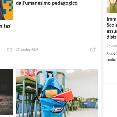
dall’umanesimo pedagogico
Immi
Scola
itas’
assu
distr
07 ago
27 ottobre 2025
Sono 3
scolast