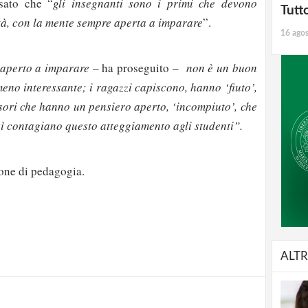
sato che “
gli insegnanti sono i primi che devono
Tutt
ltà, con la mente sempre aperta a imparare
”.
16 ago
 aperto a imparare –
ha proseguito –
non è un buon
eno interessante; i ragazzi capiscono, hanno ‘fiuto’,
ssori che hanno un pensiero aperto, ‘incompiuto’, che
sì contagiano questo atteggiamento agli studenti”.
ione di pedagogia.
strati possono commentare!
Registrati
ALTR