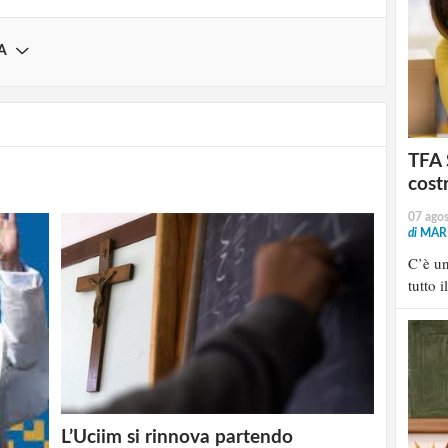
A
TFA 
cost
07 ago
di
MARI
C’è u
tutto i
L’Uciim si rinnova partendo