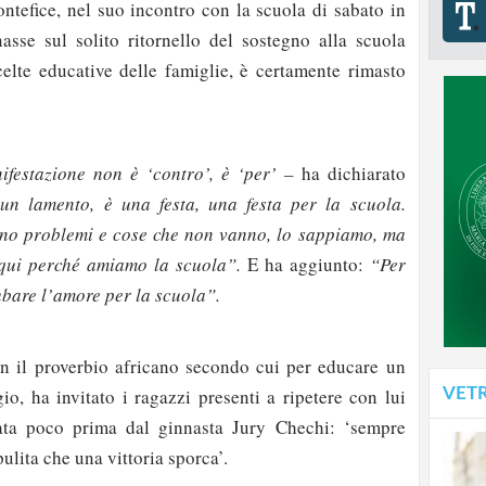
ontefice, nel suo incontro con la scuola di sabato in
nasse sul solito ritornello del sostegno alla scuola
scelte educative delle famiglie, è certamente rimasto
ifestazione non è ‘contro’, è ‘per’ –
ha dichiarato
un lamento, è una festa,
una festa per la scuola.
no problemi e cose che non vanno, lo sappiamo, ma
o qui perché amiamo la scuola”.
E ha aggiunto:
“Per
ubare l’amore per la scuola”.
n il proverbio africano secondo cui per educare un
gio, ha invitato i ragazzi presenti a ripetere con lui
VET
iata poco prima dal ginnasta Jury Chechi: ‘sempre
pulita che una vittoria sporca’.