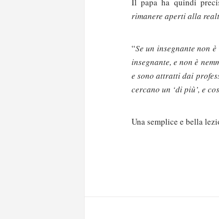
Il papa ha quindi preci
rimanere aperti alla rea
“
Se un insegnante non è
insegnante, e non è nemm
e sono attratti dai profe
cercano un ‘di più’, e co
Una semplice e bella lez
Solo gli utenti regi
Effettua il
o
Login