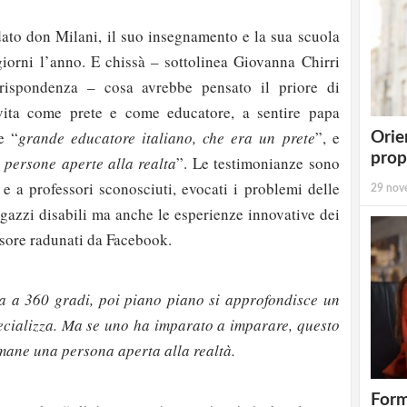
ato don Milani, il suo insegnamento e la sua scuola
iorni l’anno. E chissà – sottolinea Giovanna Chirri
rrispondenza – cosa avrebbe pensato il priore di
vita come prete e come educatore, a sentire papa
e “
grande educatore italiano, che era un prete
”, e
Orie
prop
 persone aperte alla realta
”. Le testimonianze sono
ti e a professori sconosciuti, evocati i problemi delle
29 nov
ragazzi disabili ma anche le esperienze innovative dei
sore radunati da Facebook.
ra a 360 gradi, poi piano piano si approfondisce un
specializza. Ma se uno ha imparato a imparare, questo
imane una persona aperta alla realtà.
Form