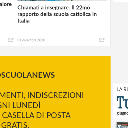
alore
Chiamati a insegnare. Il 22mo
rapporto della scuola cattolica in
Italia
01 dicembre 2020
OSCUOLANEWS
LA R
MENTI, INDISCREZIONI
NI LUNEDÌ
giugn
 CASELLA DI POSTA
GRATIS.