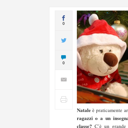
0
0
Natale
è praticamente ar
ragazzi o a un insegna
classe?
C’è un grande e