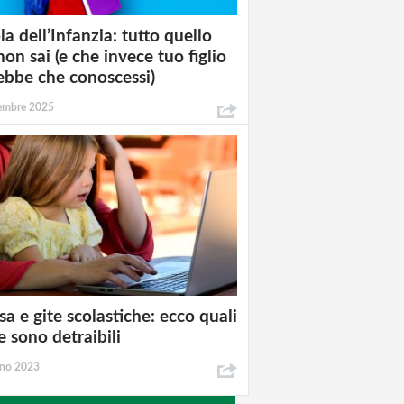
la dell’Infanzia: tutto quello
non sai (e che invece tuo figlio
ebbe che conoscessi)
tembre 2025
a e gite scolastiche: ecco quali
e sono detraibili
gno 2023