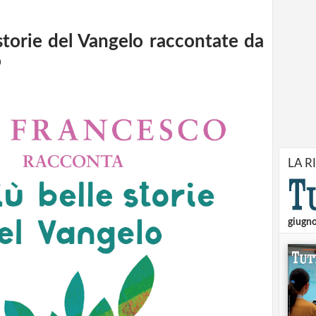
 storie del Vangelo raccontate da
o
LA R
giugn