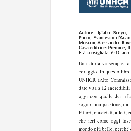
Autore: I
giaba Scego
,
Paolo
,
Francesco d’Ada
Moscon
,
Alessandro Rav
Casa editrice: Piemme, Il
Età consigliata: 6-10 anni
Una storia va sempre rac
coraggio. In questo libro
UNHCR (Alto Commissari
dato vita a 12 incredibili
oggi con quelle dei rifu
sogno, una passione, un ta
Pittori, musicisti, atleti, 
che ieri come oggi inse
mondo più bello, perché 