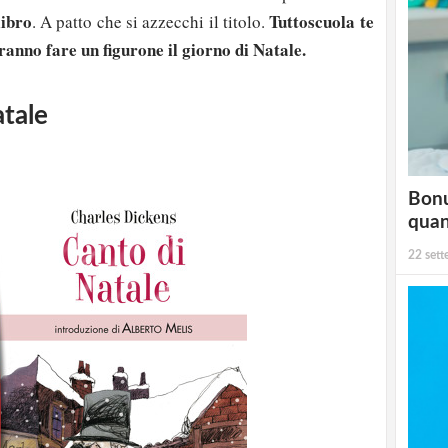
libro
Tuttoscuola te
. A patto che si azzecchi il titolo.
ranno fare un figurone il giorno di Natale.
atale
Bonu
qua
22 set