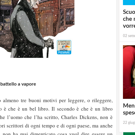
Scuo
che 
vorr
02 set
 battello a vapore
 almeno tre buoni motivi per leggere, o rileggere,
Mens
o è che è un bel libro. Il secondo è che è un libro
spes
 che l’uomo che l’ha scritto, Charles Dickens, non è
22 giu
ori scrittori di ogni tempo e di ogni paese, ma anche
 non ha mai dimenticato cosa vuol dire essere un