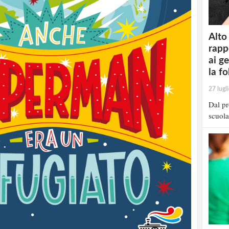
Alto
rapp
ai g
la fo
27 lugl
Dal pr
scuola