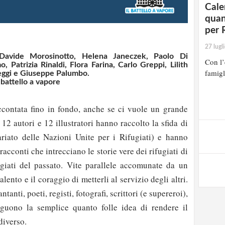
Cale
quan
per 
27 lugl
Davide Morosinotto
,
Helena Janeczek
,
Paolo Di
Con l’
mo
,
Patrizia Rinaldi
,
Flora Farina
,
Carlo Greppi
,
Lilith
famigl
eggi
e
Giuseppe Palumbo
.
 battello a vapore
contata fino in fondo, anche se ci vuole un grande
 12 autori e 12 illustratori hanno raccolto la sfida di
ato delle Nazioni Unite per i Rifugiati) e hanno
 racconti che intrecciano le storie vere dei rifugiati di
giati del passato. Vite parallele accomunate da un
lento e il coraggio di metterli al servizio degli altri.
cantanti, poeti, registi, fotografi, scrittori (e supereroi),
guono la semplice quanto folle idea di rendere il
diverso.