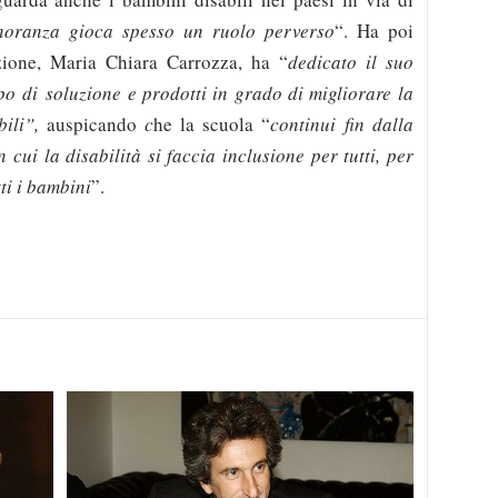
gnoranza gioca spesso un ruolo perverso
“. Ha poi
uzione, Maria Chiara Carrozza, ha “
dedicato il suo
ppo di
soluzione e prodotti in grado di migliorare la
bili”,
auspicando
c
he la scuola “
continui fin dalla
 cui la disabilità si faccia inclusione per tutti, per
ti i bambini
”.