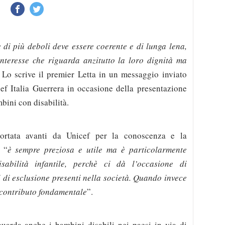
e di più deboli deve essere coerente e di lunga lena,
interesse che riguarda anzitutto la loro dignità ma
. Lo scrive il premier Letta in un messaggio inviato
ef Italia Guerrera in occasione della presentazione
bini con disabilità.
portata avanti da Unicef per la conoscenza e la
 “
è sempre preziosa e utile ma è particolarmente
sabilità infantile, perchè ci dà l’occasione di
i di esclusione presenti nella società. Quando invece
n contributo fondamentale
”.
guarda anche i bambini disabili nei paesi in via di