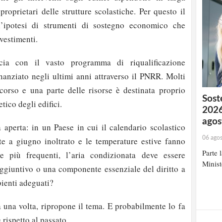
 proprietari delle strutture scolastiche. Per questo il
l’ipotesi di strumenti di sostegno economico che
vestimenti.
cia con il vasto programma di riqualificazione
finanziato negli ultimi anni attraverso il PNRR. Molti
corso e una parte delle risorse è destinata proprio
Soste
tico degli edifici.
2026
agos
perta: in un Paese in cui il calendario scolastico
06 ago
e a giugno inoltrato e le temperature estive fanno
Parte 
e più frequenti, l’aria condizionata deve essere
Minist
ggiuntivo o una componente essenziale del diritto a
bienti adeguati?
 una volta, ripropone il tema. E probabilmente lo fa
rispetto al passato.