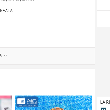
strati possono commentare!
ERVATA
Registrati
A
LA R