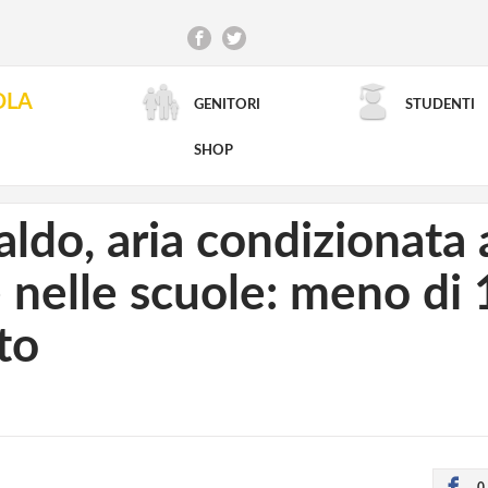
OLA
GENITORI
STUDENTI
RICERCA AVANZATA
SHOP
aldo, aria condizionata
nelle scuole: meno di 1
to
0