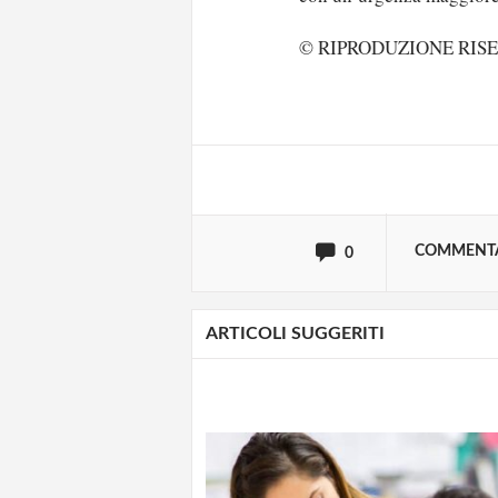
Solo gli utenti regi
© RIPRODUZIONE RIS
Effettua il
o
Login
oppure accedi via
COMMENT
0
ARTICOLI SUGGERITI