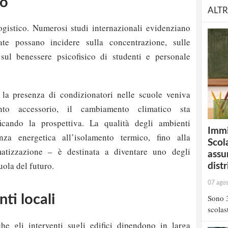
to
ALTR
ogistico. Numerosi studi internazionali evidenziano
te possano incidere sulla concentrazione, sulle
 sul benessere psicofisico di studenti e personale
 la presenza di condizionatori nelle scuole veniva
nto accessorio, il cambiamento climatico sta
icando la prospettiva. La qualità degli ambienti
Immi
ienza energetica all’isolamento termico, fino alla
Scola
matizzazione – è destinata a diventare uno degli
assu
uola del futuro.
distr
07 ago
nti locali
Sono 3
scolast
he gli interventi sugli edifici dipendono in larga