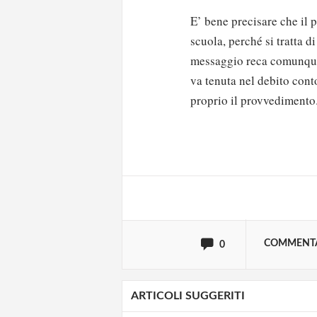
E’ bene precisare che il
scuola, perché si tratta 
messaggio reca comunque 
va tenuta nel debito cont
proprio il provvedimento
Solo gli utenti regi
Effettua il
o
Login
oppure accedi via
COMMENT
0
ARTICOLI SUGGERITI