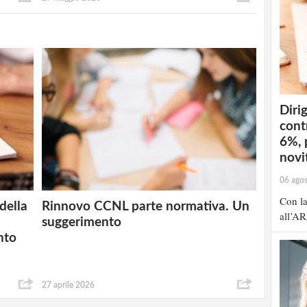
Dirig
cont
6%, 
novit
06 ago
Con la
della
Rinnovo CCNL parte normativa. Un
all’AR
suggerimento
nto
27 aprile 2026