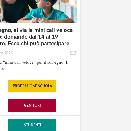
gno, al via la mini call veloce
: domande dal 14 al 19
to. Ecco chi può partecipare
sto 2026
la “mini call veloce” per il sostegno. Il
ero...
PROFESSIONE SCUOLA
GENITORI
STUDENTI