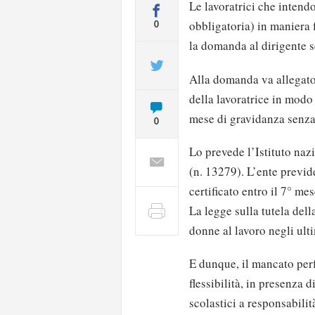
Le lavoratrici che intend
obbligatoria) in maniera f
0
la domanda al dirigente s
Alla domanda va allegato 
della lavoratrice in modo
mese di gravidanza senza 
0
Lo prevede l’Istituto naz
(n. 13279). L’ente previd
certificato entro il 7° m
La legge sulla tutela della
donne al lavoro negli ult
E dunque, il mancato per
flessibilità, in presenza 
scolastici a responsabilit