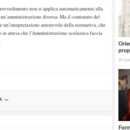
 provvedimento non si applica automaticamente alla
di un’amministrazione diversa. Ma il contenuto del
un’intepretazione autorevole della normativa, che
o in attesa che l’Amministrazione scolastica faccia
.
strati possono commentare!
Orie
prop
Registrati
29 nov
A
Form