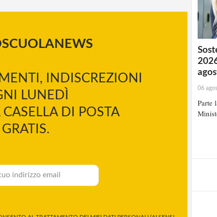
OSCUOLANEWS
Soste
2026
agos
MENTI, INDISCREZIONI
06 ago
NI LUNEDÌ
Parte 
 CASELLA DI POSTA
Minist
GRATIS.
NSENTO AL TRATTAMENTO DEI MIEI DATI PERSONALI (AI SENSI