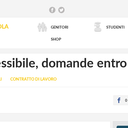
OLA
GENITORI
STUDENTI
RICERCA AVANZATA
SHOP
essibile, domande entro
I
CONTRATTO DI LAVORO
0