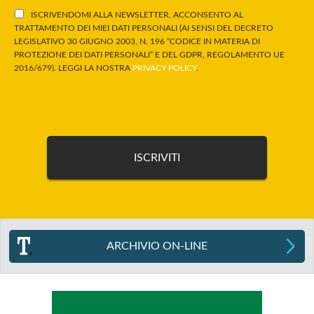
ISCRIVENDOMI ALLA NEWSLETTER, ACCONSENTO AL
TRATTAMENTO DEI MIEI DATI PERSONALI (AI SENSI DEL DECRETO
LEGISLATIVO 30 GIUGNO 2003, N. 196 “CODICE IN MATERIA DI
PROTEZIONE DEI DATI PERSONALI” E DEL GDPR, REGOLAMENTO UE
2016/679). LEGGI LA NOSTRA
PRIVACY POLICY
.
ARCHIVIO ON-LINE