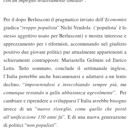
con un impegno relativamente limitato
”.
Per il dopo Berlusconi il pragmatico inviato dell’
Economist
giudica “
troppo populista
” Nichi Vendola (‘populista’ è lo
stesso aggettivo usato per Berlusconi) e mostra interesse e
apprezzamento per i riformisti, accomunando nel giudizio
positivo due giovani politici pur attualmente appartenenti a
schieramenti contrapposti: Mariastella Gelmini ed Enrico
Letta. Tutto sommato, conclude il settimanale inglese,
l’Italia potrebbe anche barcamenarsi e adattarsi a un lento
declino, “
impoverendosi e invecchiando sempre più, ma
comunque restando a galla abbastanza agevolmente
”. Per
cambiare e riprendere a svilupparsi l’Italia avrebbe bisogno
Solo gli utenti registrati possono
invece di un “
nuovo risveglio, come quello che portò
commentare!
all’unificazione 150 anni fa
”. E di una nuova generazione
di politici “
non populisti
”.