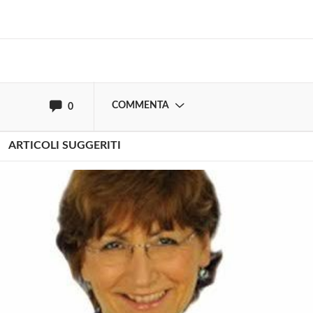
Effettua il
o
Login
Registrati
oppure accedi via
COMMENTA
0
ARTICOLI SUGGERITI