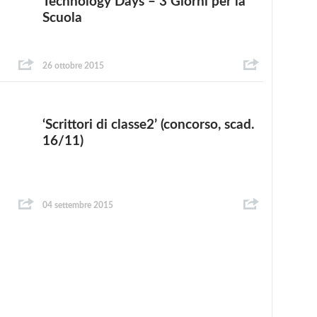
Technology Days – 3 Giorni per la
Scuola
26 ottobre 2015
‘Scrittori di classe2’ (concorso, scad.
16/11)
04 settembre 2015