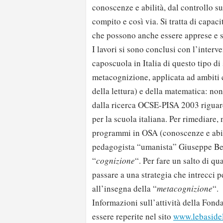
conoscenze e abilità, dal controllo s
compito e così via. Si tratta di capac
che possono anche essere apprese e s
I lavori si sono conclusi con l’interv
caposcuola in Italia di questo tipo di
metacognizione, applicata ad ambiti
della lettura) e della matematica: no
dalla ricerca OCSE-PISA 2003 riguarda
per la scuola italiana. Per rimediare,
programmi in OSA (conoscenze e abili
pedagogista “umanista” Giuseppe Bert
“
cognizione
“. Per fare un salto di qu
passare a una strategia che intrecci 
all’insegna della “
metacognizione
“.
Informazioni sull’attività della Fond
essere reperite nel sito
www.lebasidel