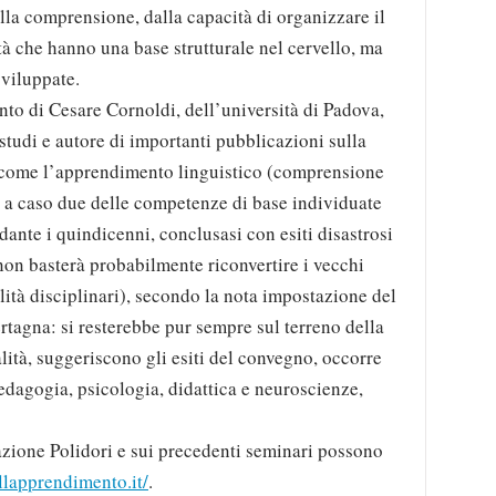
ulla comprensione, dalla capacità di organizzare il
ità che hanno una base strutturale nel cervello, ma
viluppate.
ento di Cesare Cornoldi, dell’università di Padova,
 studi e autore di importanti pubblicazioni sulla
 come l’apprendimento linguistico (comprensione
n a caso due delle competenze di base individuate
nte i quindicenni, conclusasi con esiti disastrosi
 non basterà probabilmente riconvertire i vecchi
tà disciplinari), secondo la nota impostazione del
agna: si resterebbe pur sempre sul terreno della
alità, suggeriscono gli esiti del convegno, occorre
pedagogia, psicologia, didattica e neuroscienze,
azione Polidori e sui precedenti seminari possono
lapprendimento.it/
.