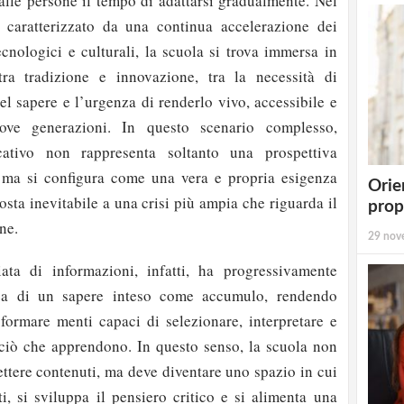
alle persone il tempo di adattarsi gradualmente. Nel
, caratterizzato da una continua accelerazione dei
ecnologici e culturali, la scuola si trova immersa in
ra tradizione e innovazione, tra la necessità di
el sapere e l’urgenza di renderlo vivo, accessibile e
uove generazioni. In questo scenario complesso,
icativo non rappresenta soltanto una prospettiva
, ma si configura come una vera e propria esigenza
Orie
osta inevitabile a una crisi più ampia che riguarda il
prop
ne.
29 nov
ata di informazioni, infatti, ha progressivamente
dea di un sapere inteso come accumulo, rendendo
 formare menti capaci di selezionare, interpretare e
 ciò che apprendono. In questo senso, la scuola non
ettere contenuti, ma deve diventare uno spazio in cui
ti, si sviluppa il pensiero critico e si alimenta una