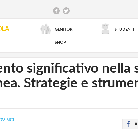
OLA
GENITORI
STUDENTI
RICERCA AVANZATA
SHOP
to significativo nella 
a. Strategie e strumen
OVINCI
0