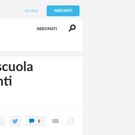
ACCEDI
ABBONATI
ABBONATI
scuola
ti
0