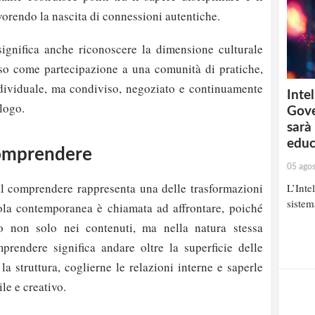
orendo la nascita di connessioni autentiche.
 significa anche riconoscere la dimensione culturale
so come partecipazione a una comunità di pratiche,
ndividuale, ma condiviso, negoziato e continuamente
Intel
alogo.
Gove
sarà
educ
comprendere
05 ago
al comprendere rappresenta una delle trasformazioni
L’Inte
sistem
ola contemporanea è chiamata ad affrontare, poiché
 non solo nei contenuti, ma nella natura stessa
rendere significa andare oltre la superficie delle
la struttura, coglierne le relazioni interne e saperle
ile e creativo.