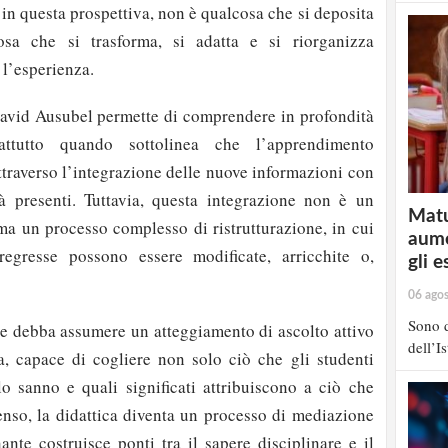
in questa prospettiva, non è qualcosa che si deposita
sa che si trasforma, si adatta e si riorganizza
 l’esperienza.
 David Ausubel permette di comprendere in profondità
attutto quando sottolinea che l’apprendimento
 attraverso l’integrazione delle nuove informazioni con
ià presenti. Tuttavia, questa integrazione non è un
Matu
a un processo complesso di ristrutturazione, in cui
aume
egresse possono essere modificate, arricchite o,
gli e
06 ago
Sono d
te debba assumere un atteggiamento di ascolto attivo
dell’I
a, capace di cogliere non solo ciò che gli studenti
 sanno e quali significati attribuiscono a ciò che
nso, la didattica diventa un processo di mediazione
nante costruisce ponti tra il sapere disciplinare e il