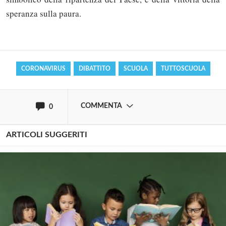
commentare!
speranza sulla paura.
Effettua il
o
Login
Registrati
CORONAVIRUS
DIBATTITO
SCUOLA
TUTTOSCUOLA
oppure accedi via
COMMENTA
0
ARTICOLI SUGGERITI