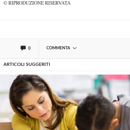
© RIPRODUZIONE RISERVATA
Effettua il
o
Login
Registrati
oppure accedi via
COMMENTA
0
ARTICOLI SUGGERITI