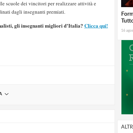
le scuole dei vincitori per realizzare attività e
inati dagli insegnanti premiati.
Form
Tutt
nalisti, gli insegnanti migliori d’Italia?
Clicca qui!
16 ago
strati possono commentare!
Registrati
A
ALTR