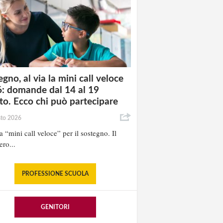
gno, al via la mini call veloce
: domande dal 14 al 19
to. Ecco chi può partecipare
sto 2026
la “mini call veloce” per il sostegno. Il
ero...
PROFESSIONE SCUOLA
GENITORI