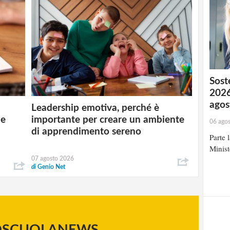
Soste
2026
agos
Leadership emotiva, perché è
 e
importante per creare un ambiente
06 ago
di apprendimento sereno
Parte 
Minist
07 agosto 2026
di
Genio Net
OSCUOLANEWS