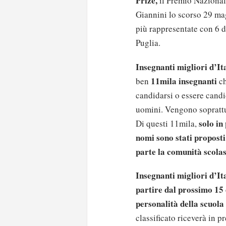
Prize,
il Premio Nazionale
Giannini lo scorso 29 ma
più rappresentate con 6 
Puglia.
Insegnanti migliori d’Ital
11mila insegnanti
ben
ch
candidarsi o essere candid
uomini. Vengono soprattut
solo in
Di questi 11mila,
nomi sono stati proposti
parte la comunità scolas
Insegnanti migliori d’Ita
partire dal prossimo 15
personalità della scuola
classificato riceverà in 