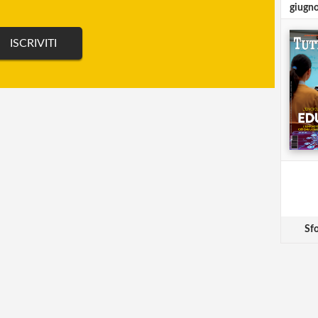
giugn
Sfo