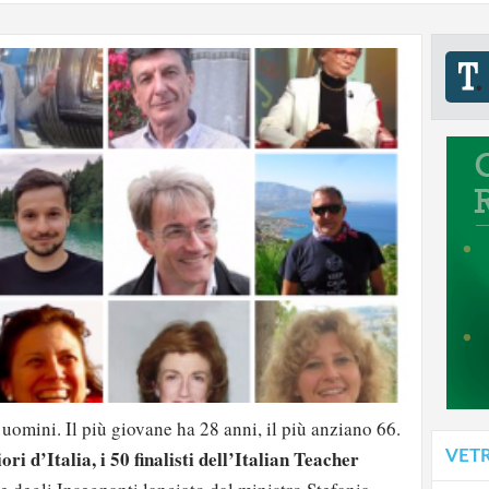
 uomini. Il più giovane ha 28 anni, il più anziano 66.
ri d’Italia, i 50 finalisti dell’Italian Teacher
VET