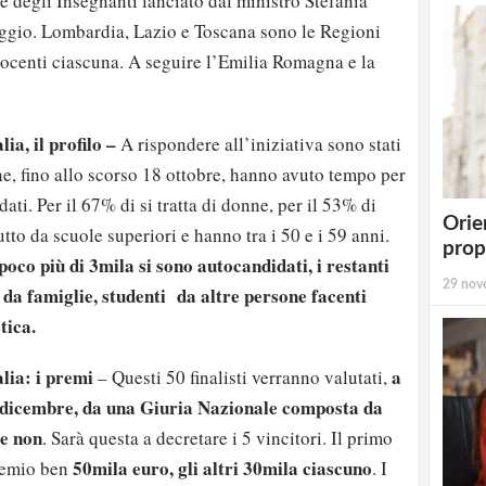
 degli Insegnanti lanciato dal ministro Stefania
ggio. Lombardia, Lazio e Toscana sono le Regioni
docenti ciascuna. A seguire l’Emilia Romagna e la
ia, il profilo –
A rispondere all’iniziativa sono stati
e, fino allo scorso 18 ottobre, hanno avuto tempo per
ati. Per il 67% di si tratta di donne, per il 53% di
Orie
to da scuole superiori e hanno tra i 50 e i 59 anni.
prop
 poco più di 3mila si sono autocandidati, i restanti
29 nov
 da famiglie, studenti da altre persone facenti
tica.
lia: i premi
a
– Questi 50 finalisti verranno valutati,
 dicembre, da una Giuria Nazionale composta da
 e non
. Sarà questa a decretare i 5 vincitori. Il primo
50mila euro, gli altri 30mila ciascuno
premio ben
. I