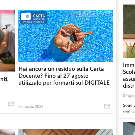
Immi
Hai ancora un residuo sulla Carta
Scola
Docente? Fino al 27 agosto
assu
nti,
utilizzalo per formarti sul DIGITALE
distr
07 ago
Sono 3
07 agosto 2026
scolast