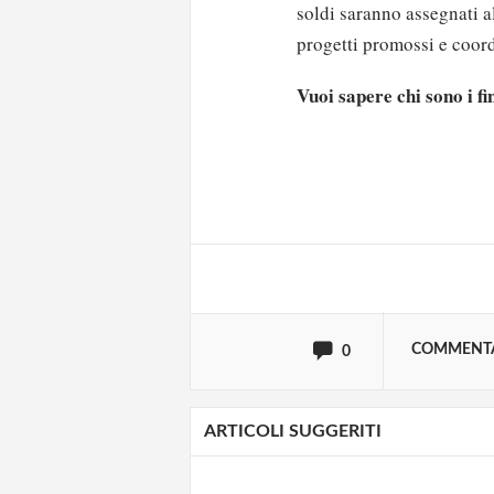
soldi saranno assegnati al
progetti promossi e coord
Vuoi sapere chi sono i fi
Solo gli utenti regi
Effettua il
o
Login
oppure accedi via
COMMENT
0
ARTICOLI SUGGERITI