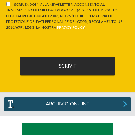
ISCRIVENDOMI ALLA NEWSLETTER, ACCONSENTO AL
TRATTAMENTO DEI MIEI DATI PERSONALI (AI SENSI DEL DECRETO
LEGISLATIVO 30 GIUGNO 2003, N. 196 “CODICE IN MATERIA DI
PROTEZIONE DEI DATI PERSONALI” E DEL GDPR, REGOLAMENTO UE
2016/679). LEGGI LA NOSTRA
PRIVACY POLICY
.
ARCHIVIO ON-LINE