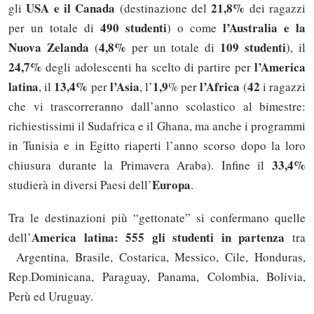
USA e il Canada
21,8%
gli
(destinazione del
dei ragazzi
490 studenti
l’Australia e la
per un totale di
) o come
Nuova Zelanda
4,8%
109 studenti
(
per un totale di
), il
24,7%
l’America
degli adolescenti ha scelto di partire per
latina
13,4%
l’Asia
1,9
l’Africa
42
, il
per
, l’
% per
(
i ragazzi
che vi trascorreranno dall’anno scolastico al bimestre:
richiestissimi il Sudafrica e il Ghana, ma anche i programmi
in Tunisia e in Egitto riaperti l’anno scorso dopo la loro
33,4%
chiusura durante la Primavera Araba). Infine il
Europa
studierà in diversi Paesi dell’
.
Tra le destinazioni più “gettonate” si confermano quelle
America latina: 555 gli studenti in partenza
dell’
tra
Argentina, Brasile, Costarica, Messico, Cile, Honduras,
Rep.Dominicana, Paraguay, Panama, Colombia, Bolivia,
Perù ed Uruguay.