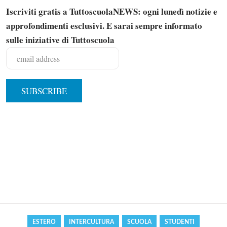
Iscriviti gratis a TuttoscuolaNEWS: ogni lunedì notizie e
approfondimenti esclusivi. E sarai sempre informato
sulle iniziative di Tuttoscuola
Solo gli utenti registrati possono
commentare!
Effettua il
o
Login
Registrati
ESTERO
INTERCULTURA
SCUOLA
STUDENTI