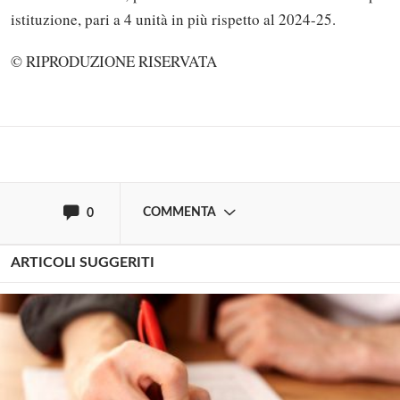
Solo gli utenti registrati possono
istituzione, pari a 4 unità in più rispetto al 2024-25.
commentare!
© RIPRODUZIONE RISERVATA
Effettua il
o
Login
Registrati
oppure accedi via
COMMENTA
0
ARTICOLI SUGGERITI