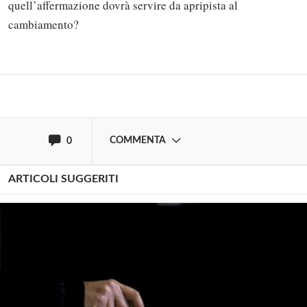
commentare!
quell’affermazione dovrà servire da apripista al
cambiamento?
Effettua il
o
Login
Registrati
oppure accedi via
COMMENTA
0
ARTICOLI SUGGERITI