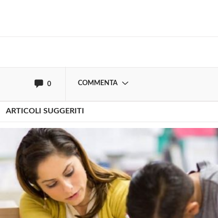
Effettua il
o
Login
Registrati
oppure accedi via
COMMENTA
0
ARTICOLI SUGGERITI