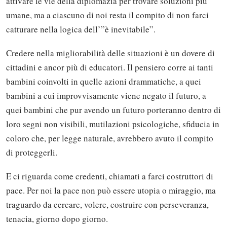
attivare le vie della diplomazia per trovare soluzioni più
umane, ma a ciascuno di noi resta il compito di non farci
catturare nella logica dell’”è inevitabile”.
Credere nella migliorabilità delle situazioni è un dovere di
cittadini e ancor più di educatori. Il pensiero corre ai tanti
bambini coinvolti in quelle azioni drammatiche, a quei
bambini a cui improvvisamente viene negato il futuro, a
quei bambini che pur avendo un futuro porteranno dentro di
loro segni non visibili, mutilazioni psicologiche, sfiducia in
coloro che, per legge naturale, avrebbero avuto il compito
di proteggerli.
E ci riguarda come credenti, chiamati a farci costruttori di
pace. Per noi la pace non può essere utopia o miraggio, ma
Solo gli utenti registrati possono
traguardo da cercare, volere, costruire con perseveranza,
commentare!
tenacia, giorno dopo giorno.